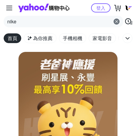
Yahoo購物中心
登入
nike
首頁
為你推薦
手機相機
家電影音
電腦