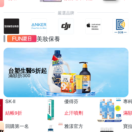
嚴選品牌
美妝保養
台塑生醫5折起
滿額折300
SK-II
優得芬
專
結帳9折
止汗噴劑
滿額
回購第一名
雅漾官方
寶