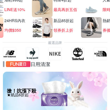
LINE送10%
最高再折五佰
限時
24HRS內衣
新品85折起
熱
均價$350
領券折上折
券後
嚴選品牌
日用清潔
搶！抗漲下殺
★紙品6折起