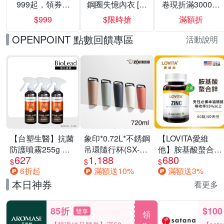
999起，領券折
鋼圈失憶內衣 [熱
卷現折滿3000折
上折 最高回饋
銷好評]
300
$999
$限時搶
滿額折
40%
OPENPOINT 點數回饋專區
活動說明
【台塑生醫】抗菌
象印*0.72L*不銹鋼
【LOVITA愛維
防護噴霧255g 三
吊環隨行杯(SX-
他】胺基酸螯合鋅
627
1,188
680
入組
LA72H)
x2瓶30mg素食錠
$
$
$
6折起
滿額送10%
滿額送3%
(鋅錠)
本日神券
看更多
85折
$100
雙享
領