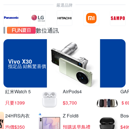
嚴選品牌
數位通訊
Vivo X30
指定品 結帳驚喜價
紅米Watch 5
AirPods4
GA
只要1399
$3,700
＄6
24HRS內衣
Z Fold8
Bo
均價$350
預購送早鳥禮
$4