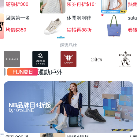
滿額折300
領券再折$101
熱銷
回購第一名
休閒洞洞鞋
sat
SEIKO 精工錶結帳8折
均價$350
結帳再88折
卷後
滿1件享8折
嚴選品牌
運動戶外
NB品牌日4折起
送10%LINE
潮鞋999起
特降4折起
人