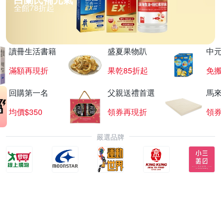
全館78折起
讀冊生活書籍
盛夏果物趴
中
滿額再現折
果乾85折起
免
回購第一名
父親送禮首選
馬
均價$350
領券再現折
領
嚴選品牌