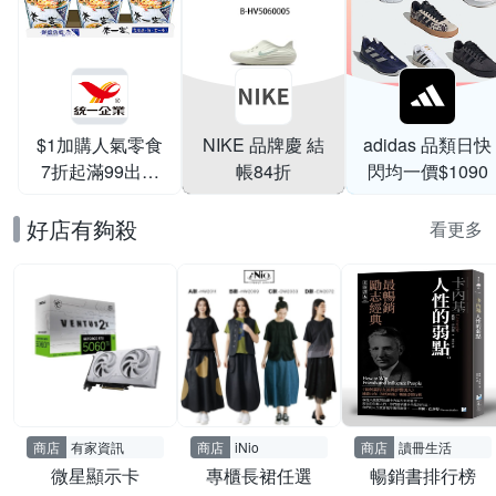
$1加購人氣零食
NIKE 品牌慶 結
adidas 品類日快
7折起滿99出貨
帳84折
閃均一價$1090
滿199打95折
好店有夠殺
看更多
商店
有家資訊
商店
iNio
商店
讀冊生活
微星顯示卡
專櫃長裙任選
暢銷書排行榜