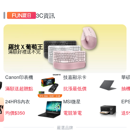
3C資訊
羅技Ｘ葡萄王
滿額好禮送不完
Canon印表機
技嘉顯示卡
華碩
滿額送超贈點
抗漲最低價
抽
24HRS內衣
MSI微星
EP
均價$350
電競筆電
送5
嚴選品牌