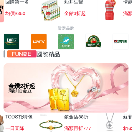
回購第一名
船井生醫
情
均價$350
全館3折起
滿
嚴選品牌
國際精品
金鑽2折起
滿額抽金豆
TODS托特包
鎮金店88折
蘇
一日直降
滿額再折777
$16