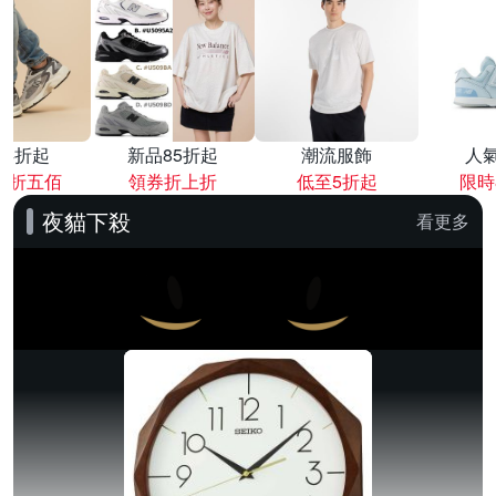
降4折起
新品85折起
潮流服飾
人
再折五佰
領券折上折
低至5折起
限時
夜貓下殺
看更多