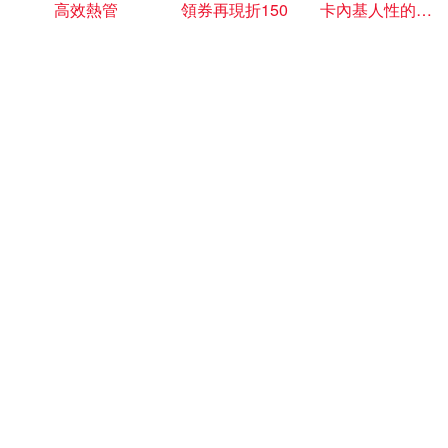
高效熱管
領券再現折150
卡內基人性的弱點