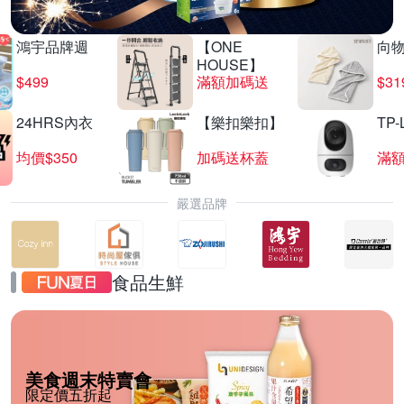
鴻宇品牌週
【ONE
向
HOUSE】
$499
滿額加碼送
$31
24HRS內衣
【樂扣樂扣】
TP-
均價$350
加碼送杯蓋
滿
嚴選品牌
食品生鮮
美食週末特賣會
限定價五折起