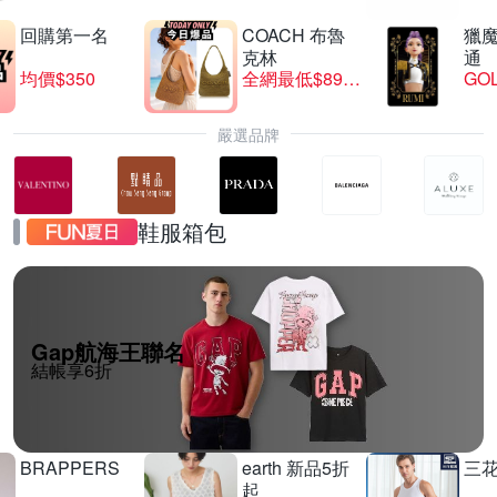
回購第一名
COACH 布魯
獵
克林
通
均價$350
全網最低$8999
GO
嚴選品牌
鞋服箱包
Gap航海王聯名
結帳享6折
BRAPPERS
earth 新品5折
三
起