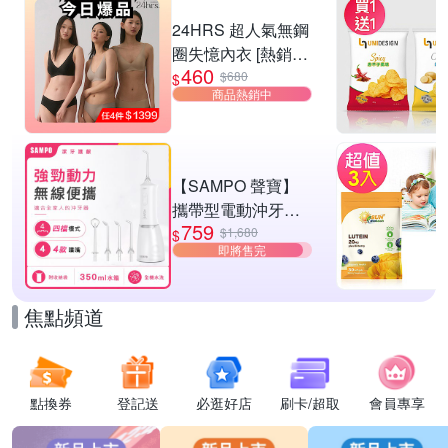
滿1件享85折
24HRS 超人氣無鋼
圈失憶內衣 [熱銷好
460
評]
$680
$
商品熱銷中
【SAMPO 聲寶】
攜帶型電動沖牙機/
759
洗牙器/沖牙器(WB-
$1,680
$
即將售完
Z2506NL)
焦點頻道
點換券
登記送
必逛好店
刷卡/超取
會員專享