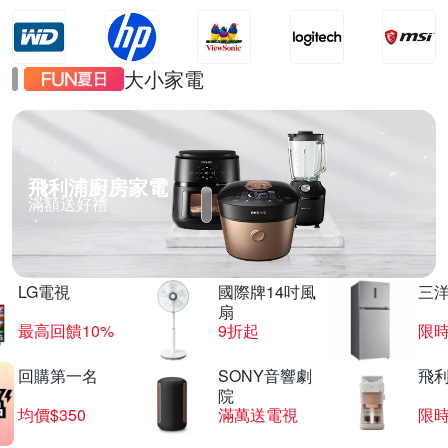
大小家電
飛利浦廚房家電
滿額送好禮
LG電視
國際牌14吋風
三
扇
最高回饋10%
9折起
限
回購第一名
SONY音響劇
飛
院
均價$350
滿萬送電視
限