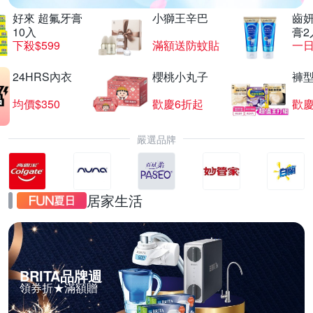
好來 超氟牙膏
小獅王辛巴
齒妍
10入
膏2
下殺$599
滿額送防蚊貼
一日
24HRS內衣
櫻桃小丸子
褲
均價$350
歡慶6折起
歡慶
嚴選品牌
居家生活
BRITA品牌週
領券折★滿額贈