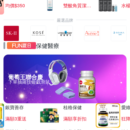
均價$350
雙酸角質潔膚露
水楊
嚴選品牌
保健醫療
葡萄王聯合慶
下單抽羅技遊戲滑鼠
銀寶善存
桂格保健
愛
滿額3重送
滿額享折扣
狂降