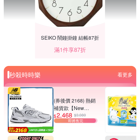
SEIKO 鬧鐘掛鐘 結帳87折
滿1件享87折
秒殺時時樂
看更多
(券後價 2168) 熱銷
補貨款【New
2,468
Balance】復古運動
$3,080
$
即將售完
鞋_中性_白銀
_MR530SG-D楦
【海盜船CORSAIR】★DIY組件享85折