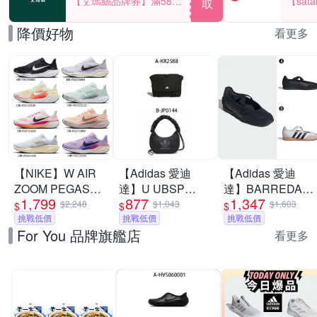
【艾瑪絲品牌券】滿580
【sat
取
享85折！
一件折$
降價好物
看更多
【NIKE】W AIR
【Adidas 愛迪
【Adidas 愛迪
ZOOM PEGASUS
達】U UBSP
達】BARREDA
1,799
877
1,347
41 慢跑鞋 休閒鞋
CSBD BAG 斜背
MARY JANE 休閒
$2,248
$1,043
$1,603
$
$
$
運動鞋 走路鞋 日
挑戰低價
包 男女 A-KR2588
挑戰低價
鞋 運動鞋 女 A-
挑戰低價
For You 品牌旗艦店
常穿搭 低筒 男女
B-JP0144
HP3519 B-
看更多
鞋 單一價
JQ2127