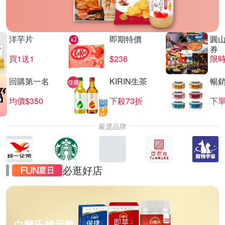
洋芋片
即期特價
圓
券
買1送1
$238
限時
回購第一名
KIRIN生茶
暢
均價$350
下殺73折
下單
嚴選品牌
必逛好店
白蘭氏補元氣