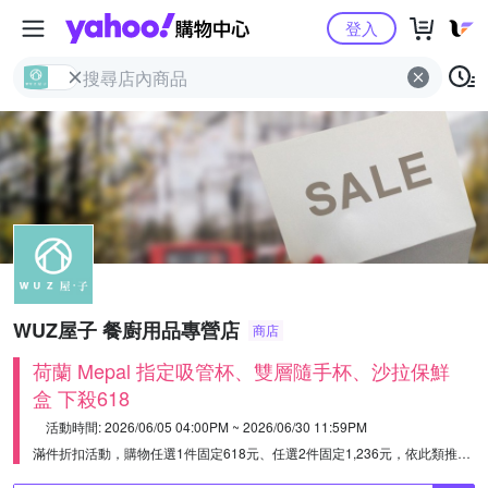
Yahoo購物中心
登入
WUZ屋子 餐廚用品專營店
商店
荷蘭 Mepal 指定吸管杯、雙層隨手杯、沙拉保鮮
盒 下殺618
活動時間: 2026/06/05 04:00PM ~ 2026/06/30 11:59PM
滿件折扣活動，購物任選1件固定618元、任選2件固定1,236元，依此類推。
荷