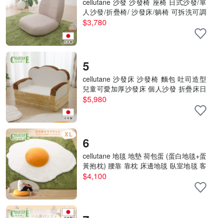
cellutane 沙發 沙發椅 座椅 日式沙發/單
人沙發/折疊椅/ 沙發床/躺椅 可拆洗可調
節 A974
$3,780
5
cellutane 沙發床 沙發椅 麵包 吐司造型
兒童可愛加厚沙發床 個人沙發 折疊床日
本制A399
$5,980
6
cellutane 地毯 地墊 荷包蛋 (蛋白地毯+蛋
黃抱枕) 腰靠 靠枕 床邊地毯 臥室地毯 客
廳地毯 A700
$4,100