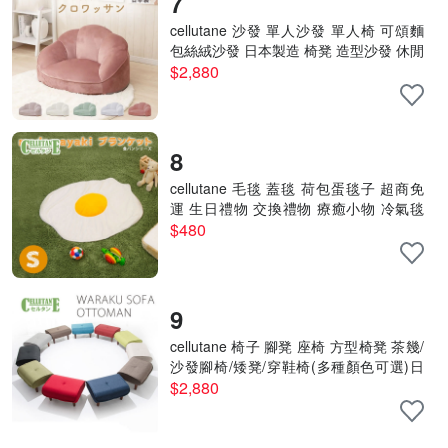
7
cellutane 沙發 單人沙發 單人椅 可頌麵
包絲絨沙發 日本製造 椅凳 造型沙發 休閒
椅 A298
$2,880
8
cellutane 毛毯 蓋毯 荷包蛋毯子 超商免
運 生日禮物 交換禮物 療癒小物 冷氣毯
台灣授權經銷商A614 S
$480
9
cellutane 椅子 腳凳 座椅 方型椅凳 茶幾/
沙發腳椅/矮凳/穿鞋椅(多種顏色可選)日
本製A281
$2,880