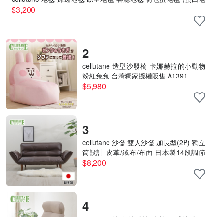
毯+蛋黃抱枕) 地墊 靠枕 地毯A701
$3,200
2
cellutane 造型沙發椅 卡娜赫拉的小動物
粉紅兔兔 台灣獨家授權販售 A1391
$5,980
3
cellutane 沙發 雙人沙發 加長型(2P) 獨立
筒設計 皮革/絨布/布面 日本製14段調節
器A01
$8,200
4