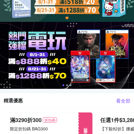
精選優惠
看全部
滿3290折300
任選1件$3,28
折扣碼
我要搶
限定折扣碼 BAG300
【下殺82折】挪威F