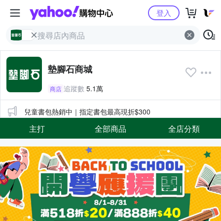
Yahoo購物中心
登入
墊腳石商城
追蹤數
5.1萬
商店
公告
兒童書包熱銷中｜指定書包最高現折$300
主打
全部商品
全店分類