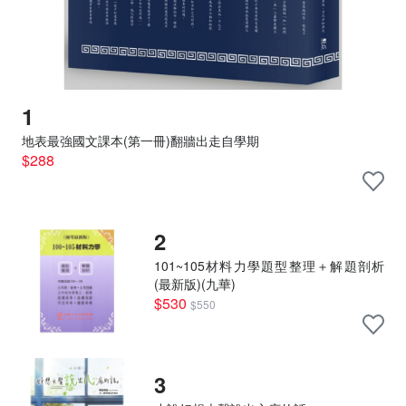
1
地表最強國文課本(第一冊)翻牆出走自學期
$288
2
101~105材料力學題型整理＋解題剖析
(最新版)(九華)
$530
$550
3