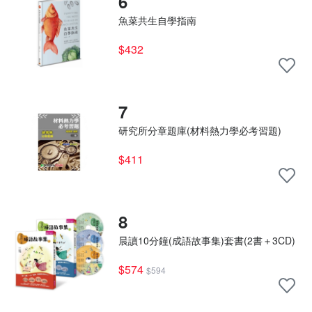
6
魚菜共生自學指南
$432
7
研究所分章題庫(材料熱力學必考習題)
$411
8
晨讀10分鐘(成語故事集)套書(2書＋3CD)
$574
$594