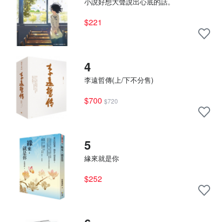
小說好想大聲說出心底的話。
$221
4
李遠哲傳(上/下不分售)
$700
$720
5
緣來就是你
$252