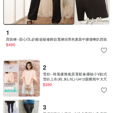
1
西裝褲--甜心OL必備!超級修飾款寬褲頭黑色素面中腰微喇叭西裝
褲(S-7L)-P06眼圈熊中大尺碼
$490
2
雪紡--韓風優雅氣質寬鬆傘擺袖小V釦式
雪紡上衣(粉.灰L-5L)-U412眼圈熊中大尺
碼
$390
3