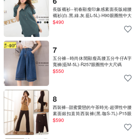
6
長版襯衫--初春顯瘦印象感素面長版縮腰
襯衫(白.黑.綠.灰.藍L-5L)-H90眼圈熊中大
尺碼
$490
7
五分褲--時尚休閒顯瘦高腰五分牛仔A字
寬褲(藍M-5L)-R257眼圈熊中大尺碼
$550
8
西裝褲--甜蜜愛戀的午茶時光-超彈性中腰
素面銀扣直筒西裝褲(黑.咖S-7L)-P15眼
圈熊中大尺碼
$590