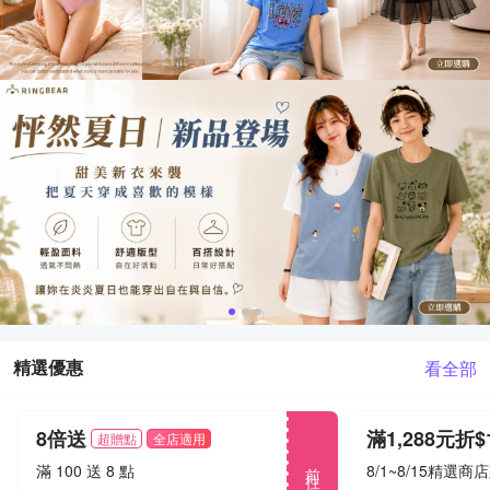
精選優惠
看全部
8倍送
超贈點
全店適用
前往
滿 100 送 8 點