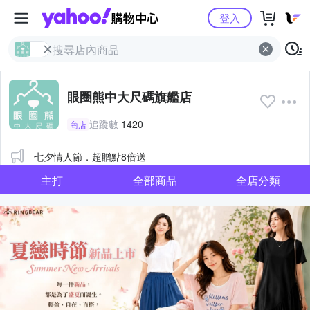
Yahoo購物中心
登入
眼圈熊中大尺碼旗艦店
追蹤數
1420
商店
公告
七夕情人節．超贈點8倍送
主打
全部商品
全店分類