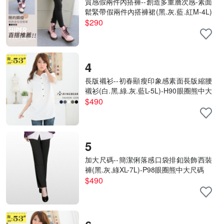
質感假兩件內搭褲--創造多重層次感-素面
鬆緊帶假兩件內搭褲裙(黑.灰.藍.紅M-4L)
-P31眼圈熊中大尺碼
$290
4
長版襯衫--初春顯瘦印象感素面長版縮腰
襯衫(白.黑.綠.灰.藍L-5L)-H90眼圈熊中大
尺碼
$490
5
加大尺碼--簡潔俐落感口袋排釦裝飾西裝
褲(黑.灰.綠XL-7L)-P98眼圈熊中大尺碼
$490