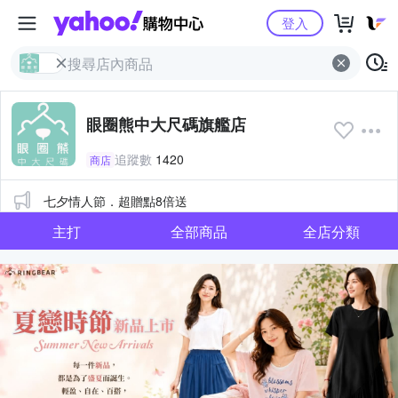
Yahoo購物中心
登入
眼圈熊中大尺碼旗艦店
追蹤數
1420
商店
公告
七夕情人節．超贈點8倍送
主打
全部商品
全店分類