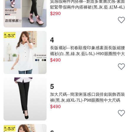
質感假兩件內搭褲--創造多重層次感-素面
鬆緊帶假兩件內搭褲裙(黑.灰.藍.紅M-4L)
-P31眼圈熊中大尺碼
$290
4
長版襯衫--初春顯瘦印象感素面長版縮腰
襯衫(白.黑.綠.灰.藍L-5L)-H90眼圈熊中大
尺碼
$490
5
加大尺碼--簡潔俐落感口袋排釦裝飾西裝
褲(黑.灰.綠XL-7L)-P98眼圈熊中大尺碼
$490