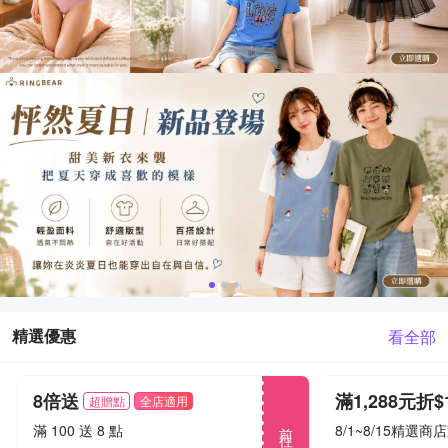
精選優惠
看全部
8倍送
超贈點
全店適用
前往
滿 100 送 8 點