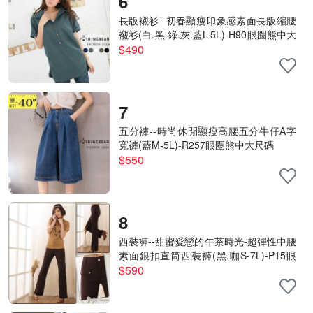
6
長版襯衫--初春顯瘦印象感素面長版縮腰
襯衫(白.黑.綠.灰.藍L-5L)-H90眼圈熊中大
尺碼
$490
7
五分褲--時尚休閒顯瘦高腰五分牛仔A字
寬褲(藍M-5L)-R257眼圈熊中大尺碼
$550
8
西裝褲--甜蜜愛戀的午茶時光-超彈性中腰
素面銀扣直筒西裝褲(黑.咖S-7L)-P15眼
圈熊中大尺碼
$590