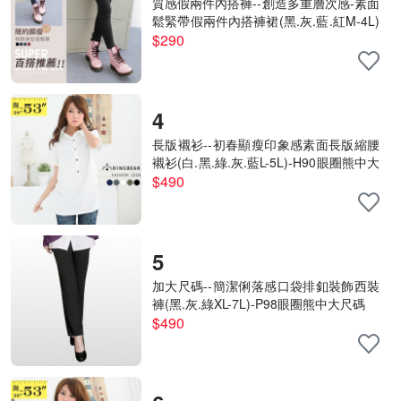
質感假兩件內搭褲--創造多重層次感-素面
鬆緊帶假兩件內搭褲裙(黑.灰.藍.紅M-4L)
-P31眼圈熊中大尺碼
$290
4
長版襯衫--初春顯瘦印象感素面長版縮腰
襯衫(白.黑.綠.灰.藍L-5L)-H90眼圈熊中大
尺碼
$490
5
加大尺碼--簡潔俐落感口袋排釦裝飾西裝
褲(黑.灰.綠XL-7L)-P98眼圈熊中大尺碼
$490