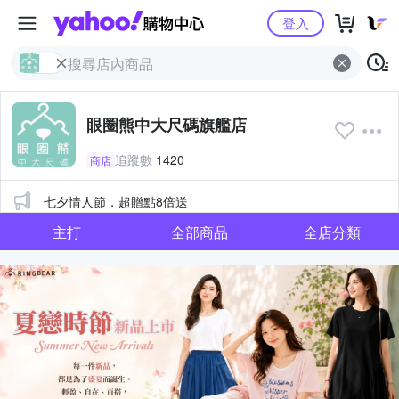
Yahoo購物中心
登入
眼圈熊中大尺碼旗艦店
追蹤數
1420
商店
公告
七夕情人節．超贈點8倍送
主打
全部商品
全店分類