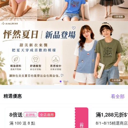
精選優惠
看全部
8倍送
超贈點
全店適用
前往
滿 100 送 8 點