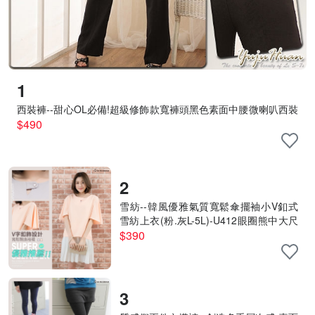
1
西裝褲--甜心OL必備!超級修飾款寬褲頭黑色素面中腰微喇叭西裝
褲(S-7L)-P06眼圈熊中大尺碼
$490
2
雪紡--韓風優雅氣質寬鬆傘擺袖小V釦式
雪紡上衣(粉.灰L-5L)-U412眼圈熊中大尺
碼
$390
3