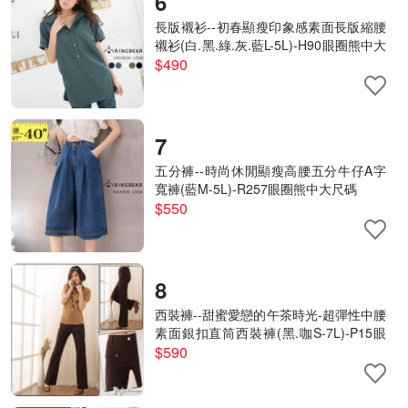
6
長版襯衫--初春顯瘦印象感素面長版縮腰
襯衫(白.黑.綠.灰.藍L-5L)-H90眼圈熊中大
尺碼
$490
7
五分褲--時尚休閒顯瘦高腰五分牛仔A字
寬褲(藍M-5L)-R257眼圈熊中大尺碼
$550
8
西裝褲--甜蜜愛戀的午茶時光-超彈性中腰
素面銀扣直筒西裝褲(黑.咖S-7L)-P15眼
圈熊中大尺碼
$590