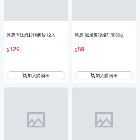
興農淘汰螂殺蟑餌錠12入
興農 滅蟻巢殺蟻餌膏80g
129
89
$
$
加入購物車
加入購物車