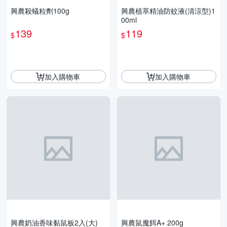
興農殺蟻粒劑100g
興農植萃精油防蚊液(清涼型)1
00ml
139
119
$
$
加入購物車
加入購物車
興農奶油香味黏鼠板2入(大)
興農鼠魔餌A+ 200g