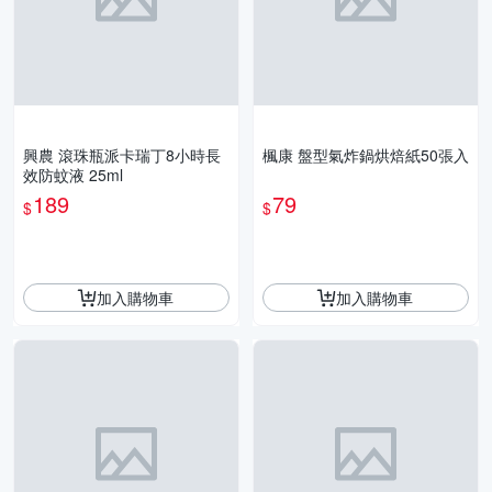
興農 滾珠瓶派卡瑞丁8小時長
楓康 盤型氣炸鍋烘焙紙50張入
效防蚊液 25ml
189
79
$
$
加入購物車
加入購物車