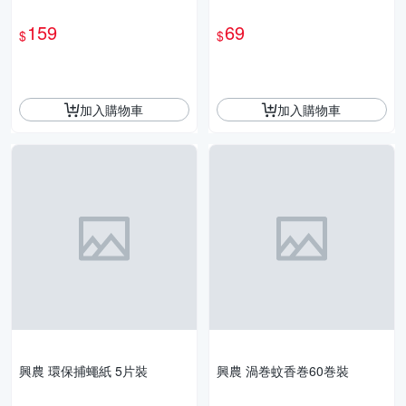
159
69
$
$
加入購物車
加入購物車
興農 環保捕蠅紙 5片裝
興農 渦巻蚊香巻60巻裝