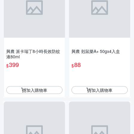
興農 派卡瑞丁8小時長效防蚊
興農 剋鼠樂A+ 50gx4入盒
液80ml
399
88
$
$
加入購物車
加入購物車