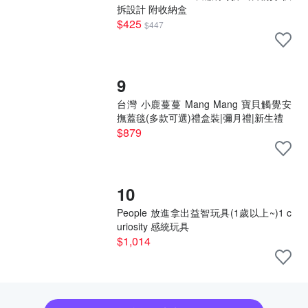
拆設計 附收納盒
$425
$447
9
台灣 小鹿蔓蔓 Mang Mang 寶貝觸覺安
撫蓋毯(多款可選)禮盒裝|彌月禮|新生禮
$879
10
People 放進拿出益智玩具(1歲以上~)1 c
uriosity 感統玩具
$1,014