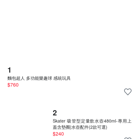
1
麵包超人 多功能樂趣球 感統玩具
$760
2
Skater 吸管型定量飲水壺480ml-專用上
蓋含墊圈|水壺配件(2款可選)
$240