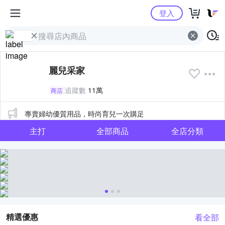
Yahoo購物中心
登入
麗兒采家
追蹤數
11萬
商店
公告
專賣婦幼優質用品，時尚育兒一次購足
主打
全部商品
全店分類
精選優惠
看全部