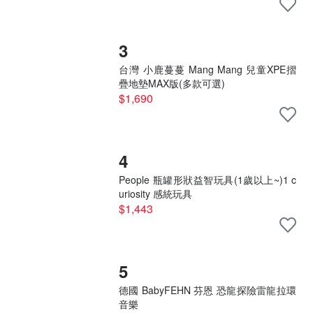
3
台灣 小鹿蔓蔓 Mang Mang 兒童XPE摺
疊地墊MAX版(多款可選)
$1,690
4
People 瓶罐形狀益智玩具(1歲以上~)1 c
uriosity 感統玩具
$1,443
5
德國 BabyFEHN 芬恩 恐龍探險雷龍拉環
音樂