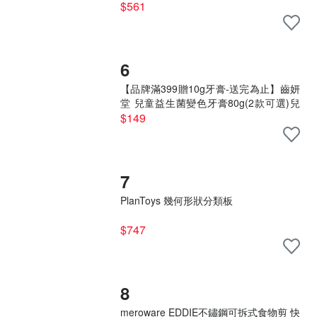
$561
6
【品牌滿399贈10g牙膏-送完為止】齒妍
堂 兒童益生菌變色牙膏80g(2款可選)兒
童牙膏
$149
7
PlanToys 幾何形狀分類板
$747
8
meroware EDDIE不鏽鋼可拆式食物剪 快