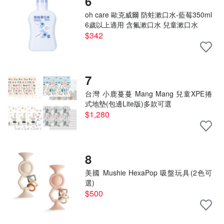
6
oh care 歐克威爾 防蛀漱口水-藍莓350ml
6歲以上適用 含氟漱口水 兒童漱口水
$342
7
台灣 小鹿蔓蔓 Mang Mang 兒童XPE捲
式地墊(包邊Lite版)多款可選
$1,280
8
美國 Mushie HexaPop 吸盤玩具(2色可
選)
$500