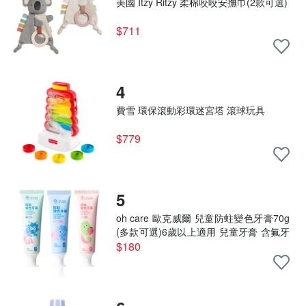
美國 Itzy Ritzy 柔棉咬咬安撫巾(2款可選)
$711
4
費雪 環保滾動彩環迷宮塔 滾球玩具
$779
5
oh care 歐克威爾 兒童防蛀變色牙膏70g
(多款可選)6歲以上適用 兒童牙膏 含氟牙
膏 牙醫推薦
$180