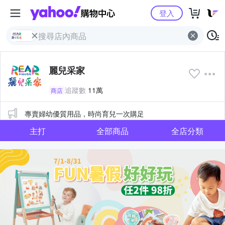
Yahoo購物中心
登入
麗兒采家
追蹤數
11萬
商店
公告
專賣婦幼優質用品，時尚育兒一次購足
主打
全部商品
全店分類