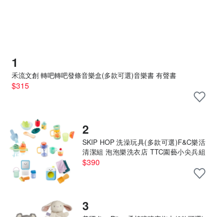
1
禾流文創 轉吧轉吧發條音樂盒(多款可選)音樂書 有聲書
$315
2
SKIP HOP 洗澡玩具(多款可選)F&C樂活
清潔組 泡泡樂洗衣店 TTC園藝小尖兵組
蔬活拌沙拉組
$390
3