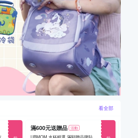
看全部
滿600元送贈品
滿2
活動
前往
前往
戶外加強防護力 滿額1500 贈送抗菌水噴霧
UBMOM 水杯精選 滿額贈品牌貼紙(送完為止)