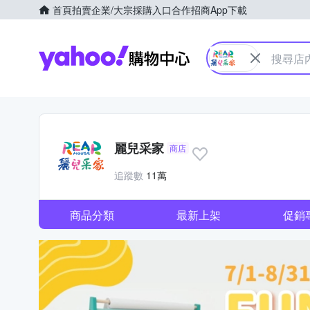
首頁
拍賣
企業/大宗採購入口
合作招商
App下載
Yahoo購物中心
麗兒采家
商店
追蹤數
11萬
商品分類
最新上架
促銷