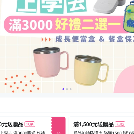
00元送贈品
滿1,500元送贈品
活動
活動
前往
家有寶貝上學去 滿3000贈送 好禮二選一