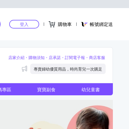
購物車
帳號綁定送
登入
店家介紹
購物須知
店承諾
訂閱電子報
商店客服
公告
專賣婦幼優質用品，時尚育兒一次購足
媽專區
寶寶副食
幼兒童書