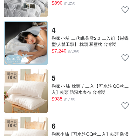
$890
$1,250
4
戀家小舖 二代眠朵雲2.0 二入組【蝴蝶
型/人體工學】 枕頭 釋壓枕 台灣製
$7,240
$7,360
5
戀家小舖 枕頭 / 二入【可水洗QQ枕二
入】枕頭 防潑水表布 台灣製
$935
$1,100
6
戀家小舖【可水洗QQ枕二入】枕頭 防潑