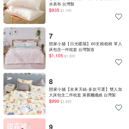
水表布 台灣製
$935
$1,100
7
戀家小舖【日光暖陽】60支精梳棉 單人
床包含一件枕套 台灣製造
$1,105
$1,300
8
戀家小舖【未來天絲-多款可選】雙人加
大床包含二件枕套 萊賽爾纖維 台灣製
$990
$1,450
9