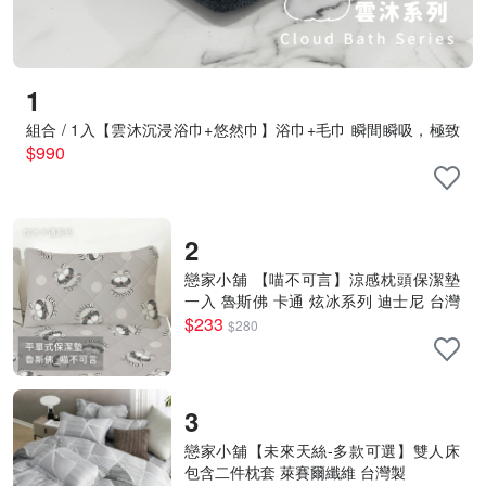
1
組合 / 1入【雲沐沉浸浴巾+悠然巾】浴巾+毛巾 瞬間瞬吸，極致
乾爽的效率 眠朵雲系列 戀家小舖
$990
2
戀家小舖 【喵不可言】涼感枕頭保潔墊
一入 魯斯佛 卡通 炫冰系列 迪士尼 台灣
製
$233
$280
3
戀家小舖【未來天絲-多款可選】雙人床
包含二件枕套 萊賽爾纖維 台灣製