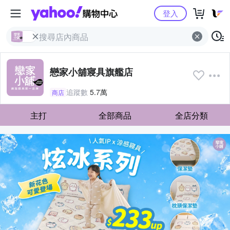
Yahoo購物中心
登入
戀家小舖寢具旗艦店
追蹤數
5.7萬
商店
主打
全部商品
全店分類