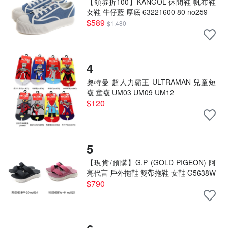
【領券折100】KANGOL 休閒鞋 帆布鞋
女鞋 牛仔藍 厚底 63221600 80 no259
$589
$1,480
4
奧特曼 超人力霸王 ULTRAMAN 兒童短
襪 童襪 UM03 UM09 UM12
$120
5
【現貨/預購】G.P (GOLD PIGEON) 阿
亮代言 戶外拖鞋 雙帶拖鞋 女鞋 G5638W
$790