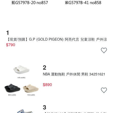
1
【現貨/預購】G.P (GOLD PIGEON) 阿亮代言 兒童涼鞋 戶外涼
鞋 大童 童鞋 G5797B
$790
2
NBA 運動拖鞋 戶外休閒 男鞋 34251621
$890
3