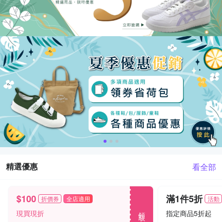
精選優惠
看全部
$100
滿1件5折
折價券
全店適用
活動
領取
現買現折
指定商品5折起