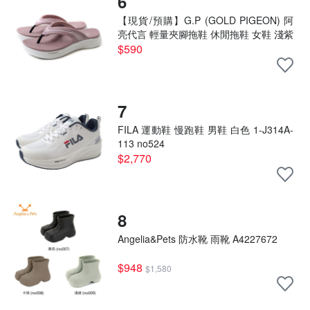
6
【現貨/預購】G.P (GOLD PIGEON) 阿
亮代言 輕量夾腳拖鞋 休閒拖鞋 女鞋 淺紫
色 G5654W-44 no862
$590
7
FILA 運動鞋 慢跑鞋 男鞋 白色 1-J314A-
113 no524
$2,770
8
Angelia&Pets 防水靴 雨靴 A4227672
$948
$1,580