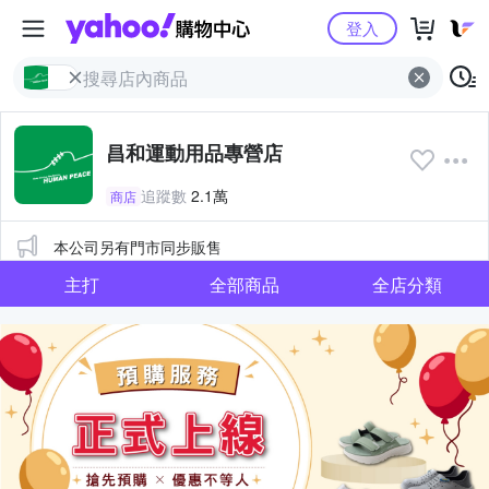
Yahoo購物中心
登入
昌和運動用品專營店
追蹤數
2.1萬
商店
公告
本公司另有門市同步販售
主打
全部商品
全店分類