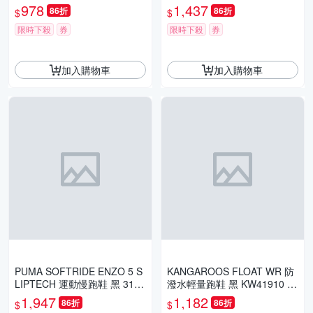
男鞋
978
1,437
86折
86折
$
$
限時下殺
券
限時下殺
券
加入購物車
加入購物車
PUMA SOFTRIDE ENZO 5 S
KANGAROOS FLOAT WR 防
LIPTECH 運動慢跑鞋 黑 3125
潑水輕量跑鞋 黑 KW41910 女
8106 男鞋
鞋
1,947
1,182
86折
86折
$
$