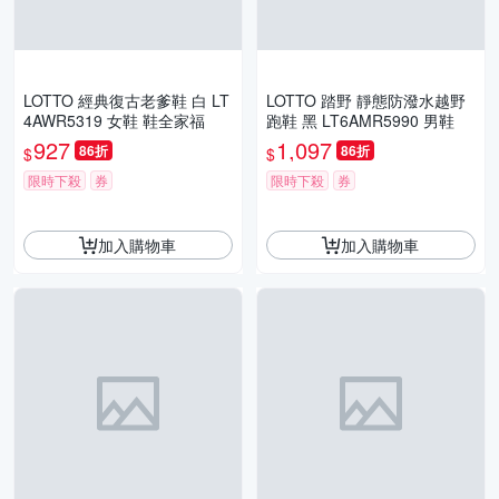
LOTTO 經典復古老爹鞋 白 LT
LOTTO 踏野 靜態防潑水越野
4AWR5319 女鞋 鞋全家福
跑鞋 黑 LT6AMR5990 男鞋
927
1,097
86折
86折
$
$
限時下殺
券
限時下殺
券
加入購物車
加入購物車