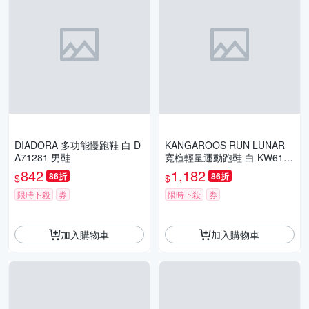
DIADORA 多功能慢跑鞋 白 D
KANGAROOS RUN LUNAR
A71281 男鞋
寬楦輕量運動跑鞋 白 KW6161
9 女鞋
842
1,182
86折
86折
$
$
限時下殺
券
限時下殺
券
加入購物車
加入購物車