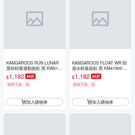
KANGAROOS RUN LUNAR
KANGAROOS FLOAT WR 防
寬楦輕量運動跑鞋 黑 KW6161
潑水輕量跑鞋 黑 KM41900 男
0 女鞋
鞋
1,182
1,182
86折
86折
$
$
限時下殺
券
限時下殺
券
加入購物車
加入購物車