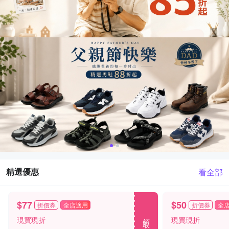
精選優惠
看全部
$77
$50
折價券
全店適用
折價券
全
領取
現買現折
現買現折