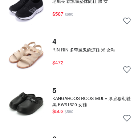
老船長 鬆緊氣墊休閒鞋 黑 女
$587
$690
4
RIN RIN 多帶魔鬼氈涼鞋 米 女鞋
$472
5
KANGAROOS ROOS MULE 厚底穆勒鞋
黑 KW61620 女鞋
$502
$590