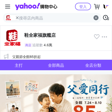
Yahoo購物中心
登入
鞋全家福旗艦店
追蹤數
4.6萬
商店
公告
父親節全館85折起
主打
全部商品
全店分類