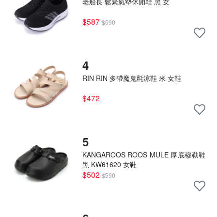
老船長 鬆緊氣墊休閒鞋 黑 女
$587
$690
4
RIN RIN 多帶魔鬼氈涼鞋 米 女鞋
$472
5
KANGAROOS ROOS MULE 厚底穆勒鞋
黑 KW61620 女鞋
$502
$590