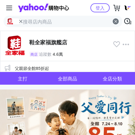
Yahoo購物中心
登入
鞋全家福旗艦店
追蹤數
4.6萬
商店
公告
父親節全館85折起
主打
全部商品
全店分類