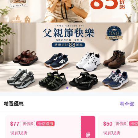
精選優惠
看全部
$77
$50
折價券
全店適用
折價券
全
領取
現買現折
現買現折