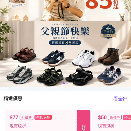
精選優惠
看全部
$77
$50
折價券
全店適用
折價券
全
領取
現買現折
現買現折