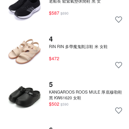
老船長 鬆緊氣墊休閒鞋 黑 女
$587
$690
4
RIN RIN 多帶魔鬼氈涼鞋 米 女鞋
$472
5
KANGAROOS ROOS MULE 厚底穆勒鞋
黑 KW61620 女鞋
$502
$590