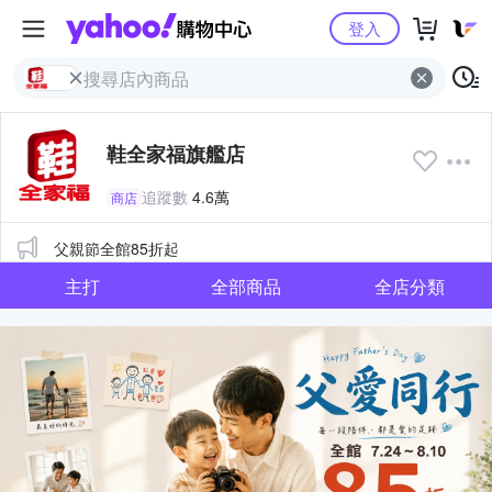
Yahoo購物中心
登入
鞋全家福旗艦店
追蹤數
4.6萬
商店
公告
父親節全館85折起
主打
全部商品
全店分類