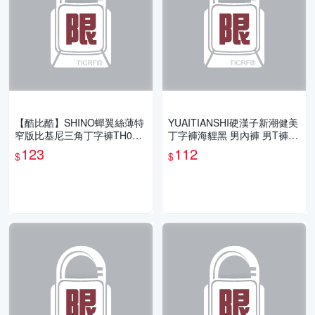
【酷比酷】SHINO蟬翼絲薄特
YUAITIANSHI硬漢子新潮健美
窄版比基尼三角丁字褲TH000
丁字褲海貍黑 男內褲 男T褲
4
男丁字褲 性感舒適 TH0115
123
112
$
$