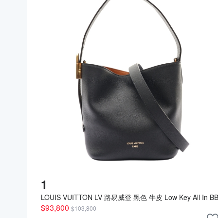
1
LOUIS VUITTON LV 路易威登 黑色 牛皮 Low Key All In B
水桶包 兩用包 M25543 【二手名牌BRAND OFF】
$93,800
$103,800