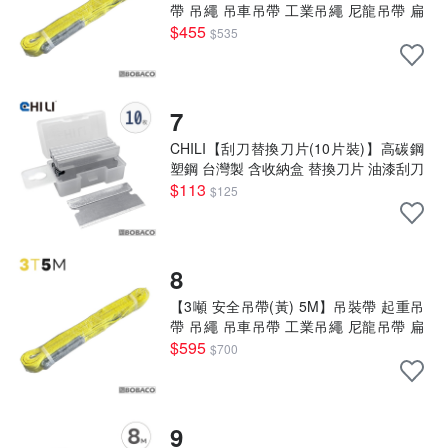
帶 吊繩 吊車吊帶 工業吊繩 尼龍吊帶 扁
吊帶
$455
$535
7
CHILI【刮刀替換刀片(10片裝)】高碳鋼
塑鋼 台灣製 含收納盒 替換刀片 油漆刮刀
壁癌刮刀 貼紙刮刀
$113
$125
8
【3噸 安全吊帶(黃) 5M】吊裝帶 起重吊
帶 吊繩 吊車吊帶 工業吊繩 尼龍吊帶 扁
吊帶
$595
$700
9