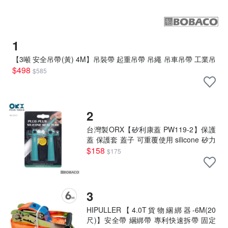
1
【3噸 安全吊帶(黃) 4M】吊裝帶 起重吊帶 吊繩 吊車吊帶 工業吊
繩 尼龍吊帶 扁吊帶
$498
$585
2
台灣製ORX【矽利康蓋 PW119-2】保護
蓋 保護套 蓋子 可重覆使用 silicone 矽力
康抹刀 刮刀工具
$158
$175
3
HIPULLER【4.0T貨物綑綁器-6M(20
尺)】安全帶 綑綁帶 專利快速拆帶 固定