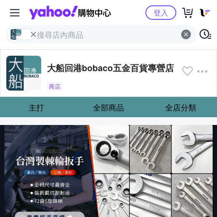
Yahoo購物中心
登入
大船回港bobaco五金百貨專營店
商店
主打
全部商品
全店分類