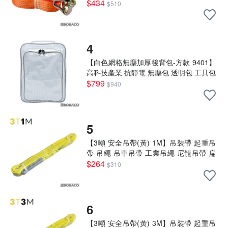
神器 貨車綑綁 手拉器
$434
$510
4
【白色網格無塵加厚後背包-方款 9401】
高科技產業 抗靜電 無塵包 透明包 工具包
工作包 無塵室包
$799
$940
5
【3噸 安全吊帶(黃) 1M】吊裝帶 起重吊
帶 吊繩 吊車吊帶 工業吊繩 尼龍吊帶 扁
吊帶
$264
$310
6
【3噸 安全吊帶(黃) 3M】吊裝帶 起重吊