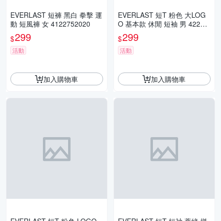
EVERLAST 短褲 黑白 拳擊 運
EVERLAST 短T 粉色 大LOG
動 短風褲 女 4122752020
O 基本款 休閒 短袖 男 42211
00141
299
299
$
$
活動
活動
加入購物車
加入購物車