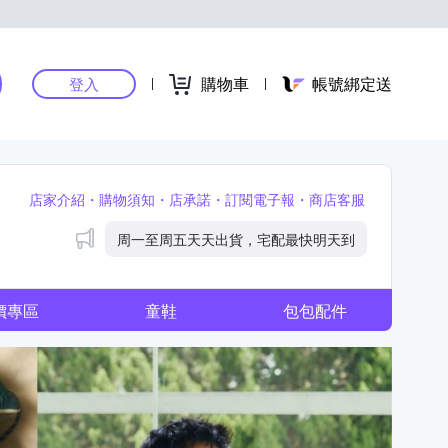
購物車
帳號綁定送
登入
店家介紹
購物須知
店承諾
訂閱電子報
商店客服
公告
周一至周五天天出貨，宅配最快明天到
價專區
童鞋
包包配件