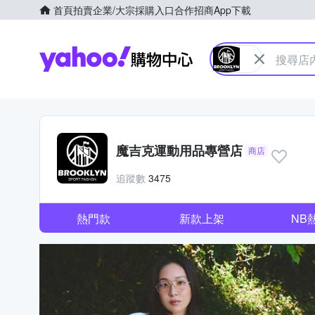
首頁
拍賣
企業/大宗採購入口
合作招商
App下載
Yahoo購物中心
魔吉克運動用品專營店
商店
追蹤數
3475
熱門款
新款上架
NB