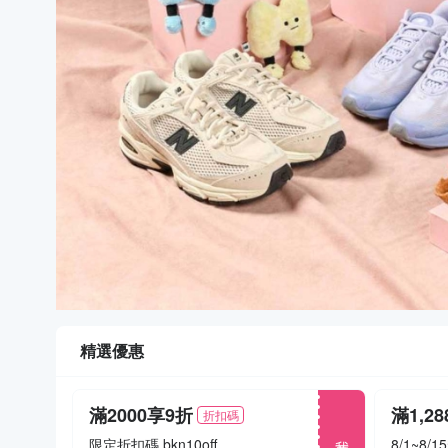
精選優惠
滿2000享9折
折扣碼
我要搶
限定折扣碼 bkn10off