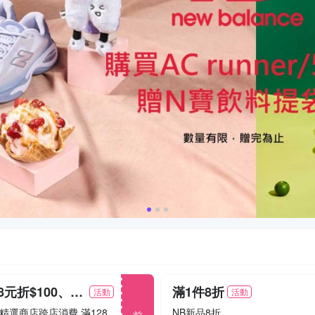
滿1,288元折$100、滿1,888元折$200
滿1件8折
活動
活動
前往
8/1~8/15精選商店跨店消費 滿1288折100 / 滿1888折200
NB新品8折