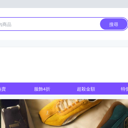
搜尋
熱賣
服飾4折
超殺金額
特