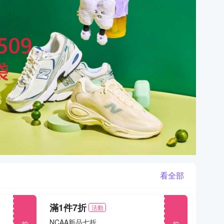
看全部
滿1件7折
滿1件
活動
前往
前往
NCAA新品七折
KANG