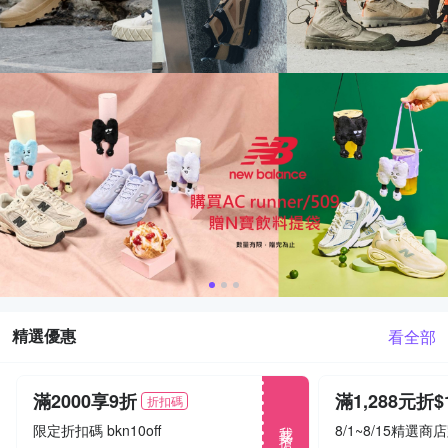
精選優惠
看全部
滿2000享9折
折扣碼
我要搶
限定折扣碼 bkn10off