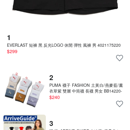
1
EVERLAST 短褲 黑 反光LOGO 休閒 彈性 風褲 男 4021175220
$299
2
PUMA 襪子 FASHION 土黃白/燕麥藍/薰
衣草紫 雙層 中筒襪 長襪 男女 BB14220-
$240
3