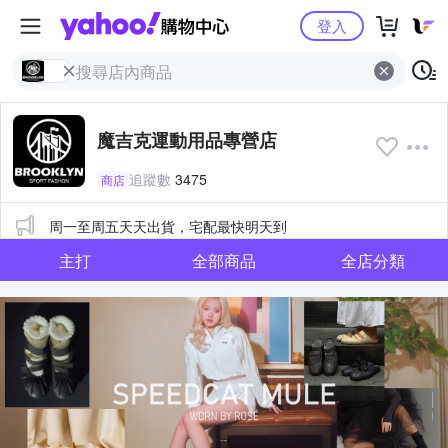
Yahoo購物中心
登入
魔吉克運動用品專營店
追蹤數
3475
商店
公告
周一至周五天天出貨，宅配最快明天到
主打
全部商品
全店分類