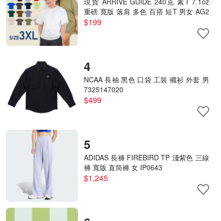
現貨 ARRIVE GUIDE 240克 素T 7.1oz
重磅 寬版 落肩 多色 百搭 短T 男女 AG2
4000- 3XL號賣場
$199
4
NCAA 長袖 黑色 口袋 工裝 襯衫 外套 男
7325147020
$499
5
ADIDAS 長褲 FIREBIRD TP 淺紫色 三線
褲 寬版 直筒褲 女 IP0643
$1,245