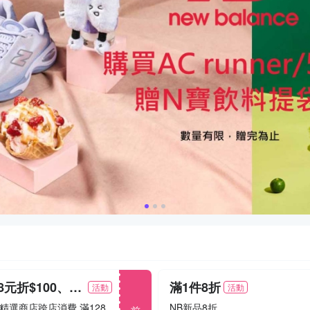
滿1,288元折$100、滿1,888元折$200
滿1件8折
活動
活動
前往
8/1~8/15精選商店跨店消費 滿1288折100 / 滿1888折200
NB新品8折