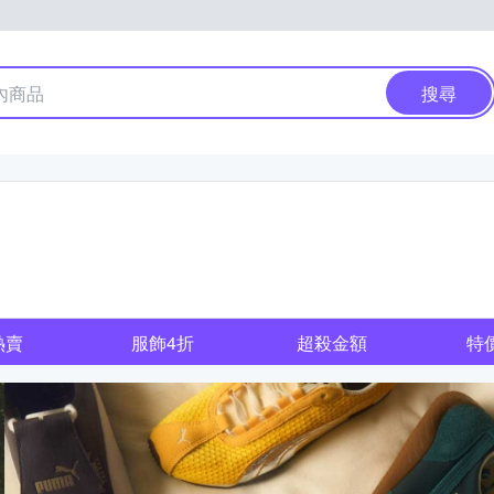
搜尋
熱賣
服飾4折
超殺金額
特