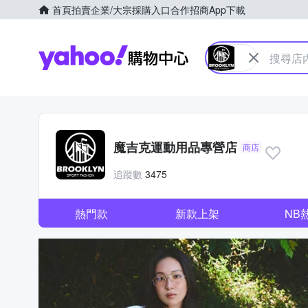
首頁
拍賣
企業/大宗採購入口
合作招商
App下載
Yahoo購物中心
魔吉克運動用品專營店
商店
追蹤數
3475
熱門款
新款上架
NB