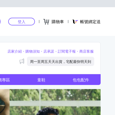
購物車
帳號綁定送
登入
店家介紹
購物須知
店承諾
訂閱電子報
商店客服
公告
周一至周五天天出貨，宅配最快明天到
價專區
童鞋
包包配件