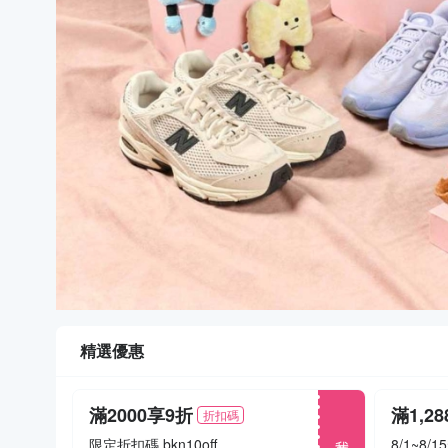
精選優惠
滿2000享9折
折扣碼
我要搶
限定折扣碼 bkn10off