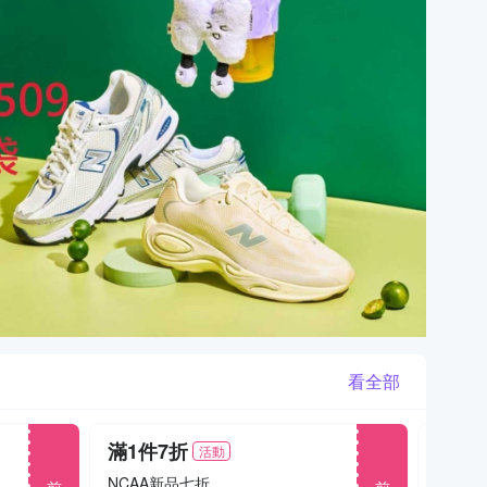
看全部
滿1件7折
滿1件
活動
前往
前往
NCAA新品七折
父親節