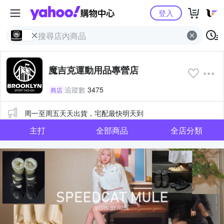
Yahoo購物中心
登入
魔吉克運動用品專營店
追蹤數
3475
商店
公告
周一至周五天天出貨，宅配最快明天到
主打
全部商品
全店分類