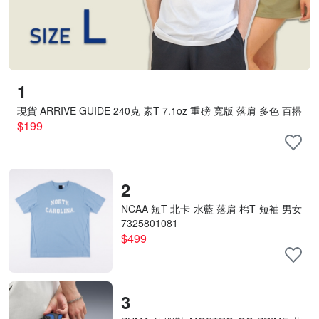
1
現貨 ARRIVE GUIDE 240克 素T 7.1oz 重磅 寬版 落肩 多色 百搭
短T 男女 AG24000- L號賣場
$199
2
NCAA 短T 北卡 水藍 落肩 棉T 短袖 男女
7325801081
$499
3