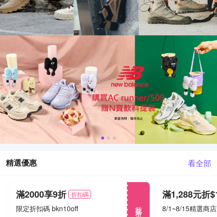
精選優惠
看全部
滿2000享9折
折扣碼
我要搶
限定折扣碼 bkn10off