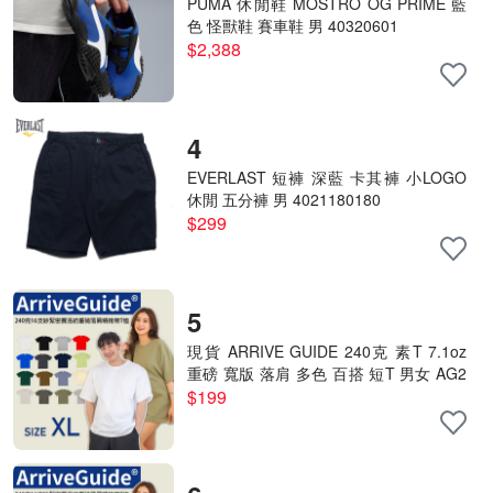
PUMA 休閒鞋 MOSTRO OG PRIME 藍
色 怪獸鞋 賽車鞋 男 40320601
$2,388
4
EVERLAST 短褲 深藍 卡其褲 小LOGO
休閒 五分褲 男 4021180180
$299
5
現貨 ARRIVE GUIDE 240克 素T 7.1oz
重磅 寬版 落肩 多色 百搭 短T 男女 AG2
4000- XL號賣場
$199