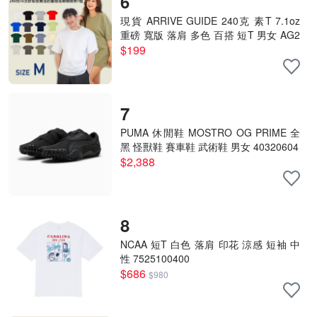
6
現貨 ARRIVE GUIDE 240克 素T 7.1oz
重磅 寬版 落肩 多色 百搭 短T 男女 AG2
4000- M號賣場
$199
7
PUMA 休閒鞋 MOSTRO OG PRIME 全
黑 怪獸鞋 賽車鞋 武術鞋 男女 40320604
$2,388
8
NCAA 短T 白色 落肩 印花 涼感 短袖 中
性 7525100400
$686
$980