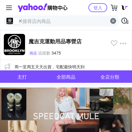
Yahoo購物中心
登入
魔吉克運動用品專營店
追蹤數
3475
商店
公告
周一至周五天天出貨，宅配最快明天到
主打
全部商品
全店分類