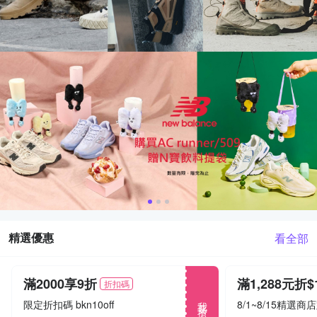
精選優惠
看全部
滿2000享9折
折扣碼
我要搶
限定折扣碼 bkn10off