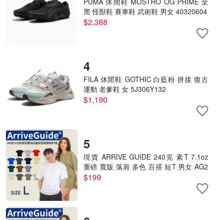
PUMA 休閒鞋 MOSTRO OG PRIME 全
黑 怪獸鞋 賽車鞋 武術鞋 男女 40320604
$2,388
4
FILA 休閒鞋 GOTHIC 白藍粉 拼接 復古
運動 老爹鞋 女 5J306Y132
$1,190
5
現貨 ARRIVE GUIDE 240克 素T 7.1oz
重磅 寬版 落肩 多色 百搭 短T 男女 AG2
4000- L號賣場
$199