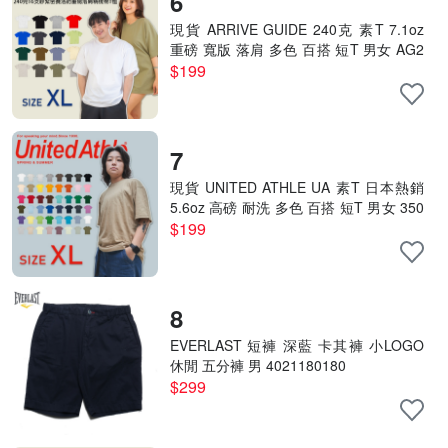
6
現貨 ARRIVE GUIDE 240克 素T 7.1oz
重磅 寬版 落肩 多色 百搭 短T 男女 AG2
4000- XL號賣場
$199
7
現貨 UNITED ATHLE UA 素T 日本熱銷
5.6oz 高磅 耐洗 多色 百搭 短T 男女 350
0101- XL號賣場
$199
8
EVERLAST 短褲 深藍 卡其褲 小LOGO
休閒 五分褲 男 4021180180
$299