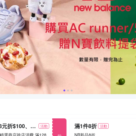
滿1,288元折$100、滿1,888元折$200
滿1件8折
活動
活動
前往
8/1~8/15精選商店跨店消費 滿1288折100 / 滿1888折200
NB新品8折