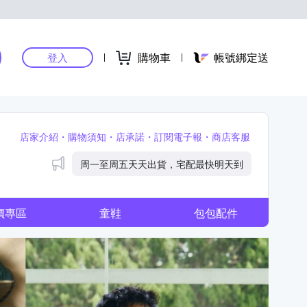
購物車
帳號綁定送
登入
店家介紹
購物須知
店承諾
訂閱電子報
商店客服
公告
周一至周五天天出貨，宅配最快明天到
價專區
童鞋
包包配件