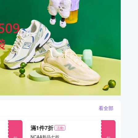
看全部
滿1件7折
滿1件
活動
前往
前往
NCAA新品七折
父親節