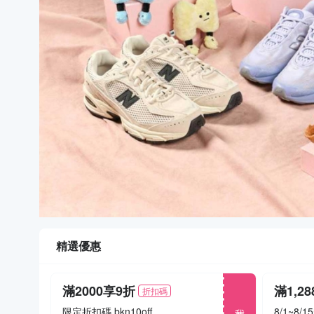
精選優惠
滿2000享9折
折扣碼
我要搶
限定折扣碼 bkn10off