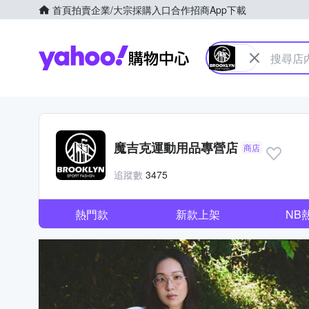
首頁
拍賣
企業/大宗採購入口
合作招商
App下載
Yahoo購物中心
魔吉克運動用品專營店
商店
追蹤數
3475
熱門款
新款上架
NB