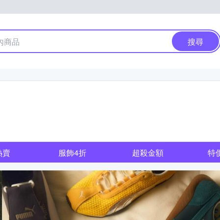
搜尋
熱賣
服飾4折
超殺金額
特