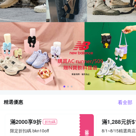
精選優惠
看全部
滿2000享9折
折扣碼
我要搶
限定折扣碼 bkn10off