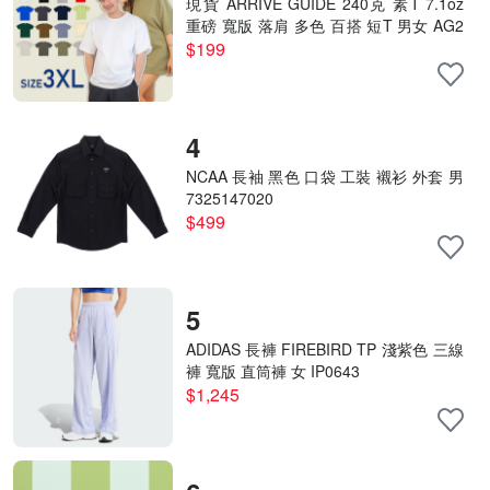
現貨 ARRIVE GUIDE 240克 素T 7.1oz
重磅 寬版 落肩 多色 百搭 短T 男女 AG2
4000- 3XL號賣場
$199
4
NCAA 長袖 黑色 口袋 工裝 襯衫 外套 男
7325147020
$499
5
ADIDAS 長褲 FIREBIRD TP 淺紫色 三線
褲 寬版 直筒褲 女 IP0643
$1,245