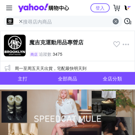
Yahoo購物中心
登入
魔吉克運動用品專營店
追蹤數
3475
商店
公告
周一至周五天天出貨，宅配最快明天到
主打
全部商品
全店分類