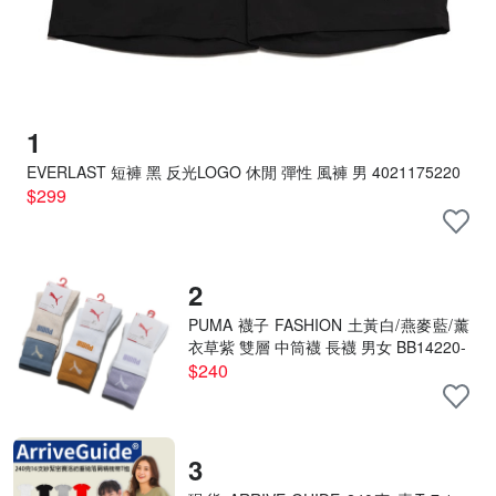
1
EVERLAST 短褲 黑 反光LOGO 休閒 彈性 風褲 男 4021175220
$299
2
PUMA 襪子 FASHION 土黃白/燕麥藍/薰
衣草紫 雙層 中筒襪 長襪 男女 BB14220-
$240
3