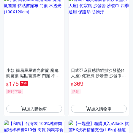
小款 簡易星星遮光窗簾 魔鬼
日式亞麻質感防貓抓沙發墊(4
氈窗簾 黏貼窗簾布 門簾 不透
人座) 侘寂風 沙發套 沙發巾
光(100X120cm)
四季通用 保護墊 防髒汙
175
369
7折
$
$
限時下殺
活動
加入購物車
加入購物車