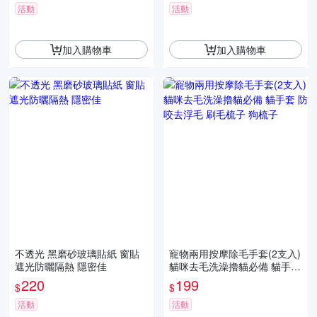
活動
活動
加入購物車
加入購物車
不透光 黑磨砂玻璃貼紙 窗貼
寵物兩用按摩除毛手套(2支入)
遮光防曬隔熱 隱密佳
貓咪去毛洗澡擼貓必備 貓手套
防咬去浮毛 刷毛梳子 狗梳子
220
199
$
$
活動
活動