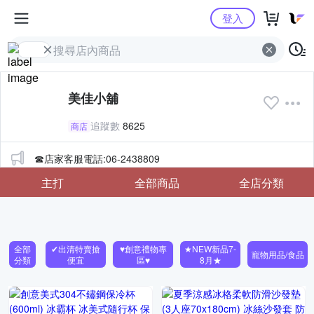
Yahoo購物中心
登入
美佳小舖
追蹤數
8625
商店
公告
☎店家客服電話:06-2438809
主打
全部商品
全店分類
全部
✔出清特賣搶
♥創意禮物專
★NEW新品7-
寵物用品/食品
分類
便宜
區♥
8月★