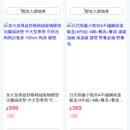
加入購物車
加入購物車
加大加厚超舒睡棉絨寵物睡墊
日式萌趣小熊304不鏽鋼保溫
法蘭絨床墊 中大型專用 可拆
飯盒(4件組) 4碗+餐具+餐袋
洗 狗狗沙發床 100cm 狗床 睡
湯罐 湯碗 保溫罐 露營 野餐必
599
369
$
$
墊
備 野餐包
活動
活動