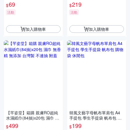
臭 除濕包 防潮袋 櫻花 山茶花
熱帶水果 兒童沐浴 三合一 泡
69
219
$
$
吸水袋
澡 沐浴乳
活動
活動
加入購物車
加入購物車
【芊姿堂】箱購 親膚RO超純
韓風文藝字母帆布單肩包 A4
水濕紙巾(84抽)x20包 濕巾 無
手提包 學生手提袋 帆布包 購
香精 無添加 台灣製 不連抽 附
物袋 休閒包
499
199
$
$
蓋