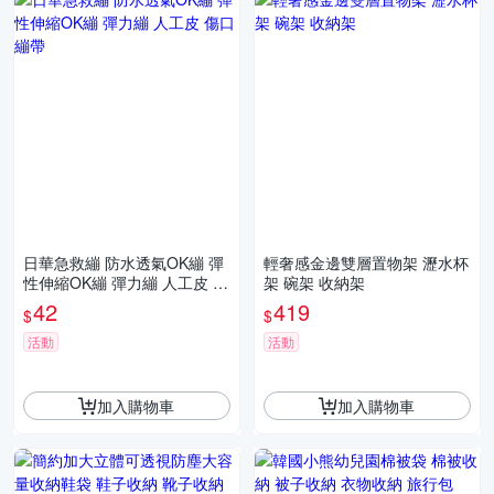
日華急救繃 防水透氣OK繃 彈
輕奢感金邊雙層置物架 瀝水杯
性伸縮OK繃 彈力繃 人工皮 傷
架 碗架 收納架
口繃帶
42
419
$
$
活動
活動
加入購物車
加入購物車