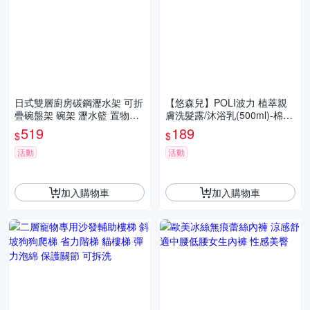
日式雙層廚房碳鋼瀝水架 可折
【悠森兒】POLI波力 植萃親
疊碗盤架 碗架 瀝水籃 置物架
膚洗髮露/沐浴乳(500ml)-棉花
碗碟收納架 檯面收納 餐具架
香/蜜桃香 YORSUN 洗髮精 寶
519
189
$
$
寶兒童洗髮 救援隊
活動
活動
加入購物車
加入購物車