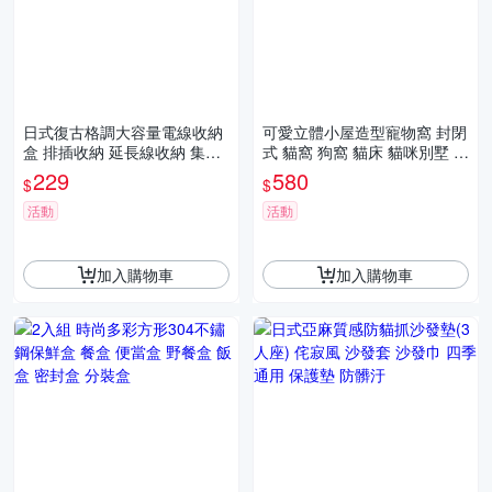
日式復古格調大容量電線收納
可愛立體小屋造型寵物窩 封閉
盒 排插收納 延長線收納 集線
式 貓窩 狗窩 貓床 貓咪別墅 可
盒 線路收納整理 桌面收納 插
拆洗 保暖
229
580
$
$
座收納
活動
活動
加入購物車
加入購物車