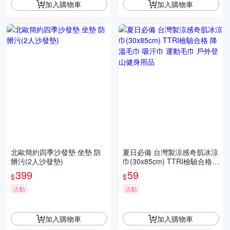
加入購物車
加入購物車
北歐簡約四季沙發墊 坐墊 防
夏日必備 台灣製涼感奇肌冰涼
髒污(2人沙發墊)
巾(30x85cm) TTRI檢驗合格
降溫毛巾 吸汗巾 運動毛巾 戶
399
59
$
$
外登山健身用品
活動
活動
加入購物車
加入購物車