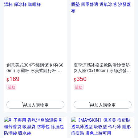
創意美式304不鏽鋼保冷杯(60
夏季涼感冰格柔軟防滑沙發墊
0ml) 冰霸杯 冰美式隨行杯 保
(3人座70x180cm) 冰絲沙發套
溫杯 保冰杯 咖啡杯
防髒墊 四季舒適 透氣冰感 沙
169
350
$
$
發蓋布
活動
活動
加入購物車
加入購物車