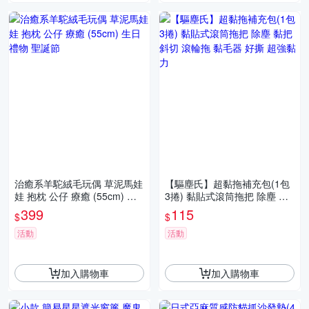
治癒系羊駝絨毛玩偶 草泥馬娃
【驅塵氏】超黏拖補充包(1包
娃 抱枕 公仔 療癒 (55cm) 生
3捲) 黏貼式滾筒拖把 除塵 黏
日禮物 聖誕節
把 斜切 滾輪拖 黏毛器 好撕 超
399
115
$
$
強黏力
活動
活動
加入購物車
加入購物車