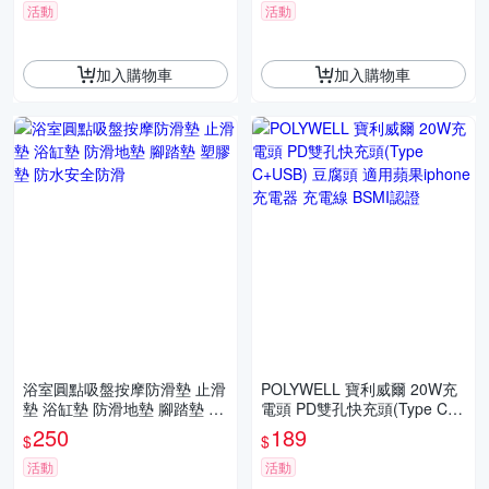
活動
活動
加入購物車
加入購物車
浴室圓點吸盤按摩防滑墊 止滑
POLYWELL 寶利威爾 20W充
墊 浴缸墊 防滑地墊 腳踏墊 塑
電頭 PD雙孔快充頭(Type C+
膠墊 防水安全防滑
USB) 豆腐頭 適用蘋果iphone
250
189
$
$
充電器 充電線 BSMI認證
活動
活動