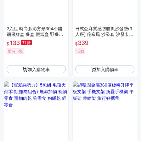
2入組 時尚多彩方形304不鏽
日式亞麻質感防貓抓沙發墊(3
鋼保鮮盒 餐盒 便當盒 野餐盒
人座) 侘寂風 沙發套 沙發巾
飯盒 密封盒 分裝盒
四季通用 保護墊 防髒汙
133
339
71折
$
$
限時下殺
活動
加入購物車
加入購物車