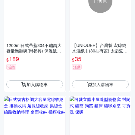
已售完
1200ml日式帶蓋304不鏽鋼大
【UNIQUER】台灣製 宏瑋純
容量泡麵碗(附餐具) 保溫飯盒
水濕紙巾(80抽有蓋) 太后駕到
餐盒 便當盒 外出碗 湯碗 可瀝
純水濕巾 嬰兒濕紙巾 寶寶適
189
35
$
$
水手把型
用 潔膚濕巾
活動
活動
加入購物車
加入購物車