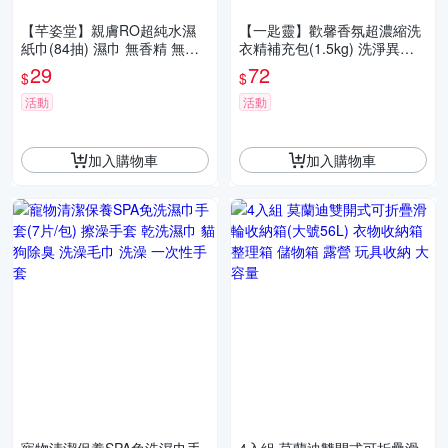
【芊姿堂】親膚RO超純水濕
【一匙靈】歡馨香氛超濃縮洗
紙巾(84抽) 濕巾 無香精 無添
衣精補充包(1.5kg) 洗淨異味
加 台灣製 不連抽 附蓋 手口臉
幽谷鈴蘭香 / 蝶舞紫羅蘭香
29
72
$
$
適用
活動
活動
加入購物車
加入購物車