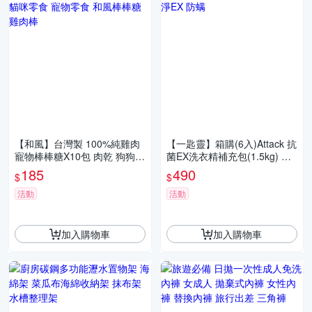
【和風】台灣製 100%純雞肉
【一匙靈】箱購(6入)Attack 抗
寵物棒棒糖X10包 肉乾 狗狗零
菌EX洗衣精補充包(1.5kg) 極
食 貓咪零食 寵物零食 和風棒
速淨EX 防螨
185
490
$
$
棒糖 雞肉棒
活動
活動
加入購物車
加入購物車