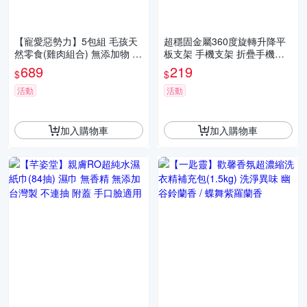
【寵愛惡勢力】5包組 毛孩天
超穩固金屬360度旋轉升降平
然零食(雞肉組合) 無添加物 寵
板支架 手機支架 折疊手機架
物零食 寵物肉乾 狗零食 狗餅
平板架 伸縮架 旅行好攜帶
689
219
$
$
乾 貓零食
活動
活動
加入購物車
加入購物車