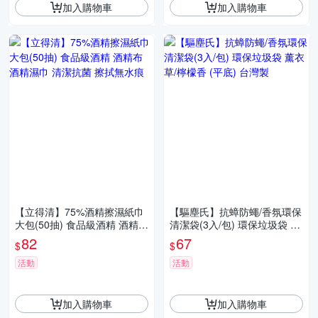
加入購物車
加入購物車
【立得清】75%酒精擦濕紙巾
【驅塵氏】抗蟑防蠅/香氛環保
大包(50抽) 食品級酒精 酒精布
清潔袋(3入/包) 環保垃圾袋 薰
酒精濕巾 清潔抗菌 擦拭無水
衣草/檸檬香 (平底) 台灣製
82
67
$
$
痕
活動
活動
加入購物車
加入購物車