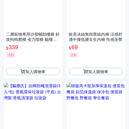
二層寵物專用沙發輔助樓梯 斜
歐美冰絲無痕蕾絲內褲 涼感舒
坡狗狗爬梯 省力階梯 貓樓梯
適中腰低腰女生內褲 性感美臀
彈力泡綿 保護關節 可拆洗
339
69
$
$
活動
活動
加入購物車
加入購物車