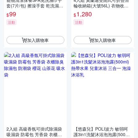
寵物清潔保養SPA免洗濕巾手
4入組 莫蘭迪雙開式可折疊滑
套(7片/包) 擦澡手套 乾洗濕巾
輪收納箱(大號56L) 衣物收納
貓狗除臭 洗澡毛巾 洗澡 一次
箱 整理箱 儲物箱 露營 玩具收
99
1,280
$
$
性手套
納 大容量
活動
活動
加入購物車
加入購物車
2入組 高級香氛可掛式除濕袋
【悠森兒】POLI波力 敏弱呵
吸濕袋 防霉包 芳香袋 衣櫃除
護3in1洗髮沐浴泡泡露(500ml)