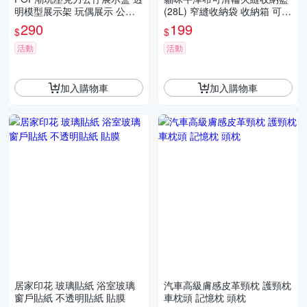
明模型展示架 玩偶展示 公仔
(28L) 窄縫收納袋 收納箱 可摺
收納 擺飾收納 陳列架
疊超大收納筐 桌下整理 髒衣
290
199
$
$
籃 洗衣籃
活動
活動
加入購物車
加入購物車
居家印花 玻璃貼紙 浴室玻璃
汽車高級膚感皮革頸枕 護頸枕
窗戶貼紙 不透明貼紙 貼膜
車枕頭 記憶枕 頭枕