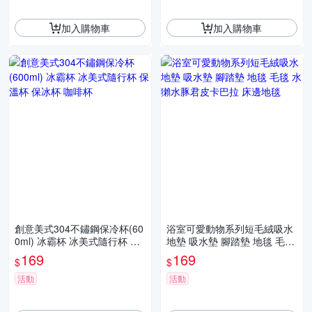
加入購物車
加入購物車
創意美式304不鏽鋼保冷杯(60
浴室可愛動物系列短毛絨吸水
0ml) 冰霸杯 冰美式隨行杯 保
地墊 吸水墊 腳踏墊 地毯 毛毯
溫杯 保冰杯 咖啡杯
水獺水豚君皮卡巴拉 床邊地毯
169
169
$
$
活動
活動