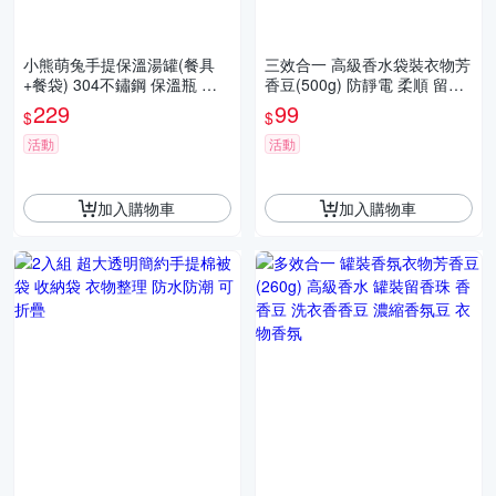
小熊萌兔手提保溫湯罐(餐具
三效合一 高級香水袋裝衣物芳
+餐袋) 304不鏽鋼 保溫瓶 美
香豆(500g) 防靜電 柔順 留香
式早餐杯 麥片杯 保溫罐
珠 香香豆 洗衣豆 濃縮香氛豆
229
99
$
$
衣物香氛
活動
活動
加入購物車
加入購物車