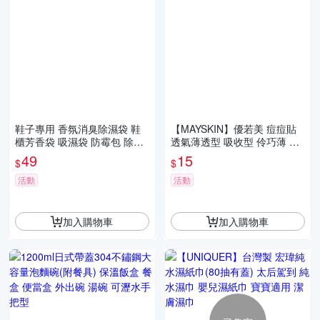
鞋子專用 香氛消臭除濕袋 鞋
【MAYSKIN】優若美 痘痘貼
櫃芳香袋 吸濕袋 防霉包 除濕
透氣薄透型 吸收型 伶巧薄 隱
包 防潮袋 吸水袋
形痘痘貼 膚色上妝可用
49
15
$
$
活動
活動
加入購物車
加入購物車