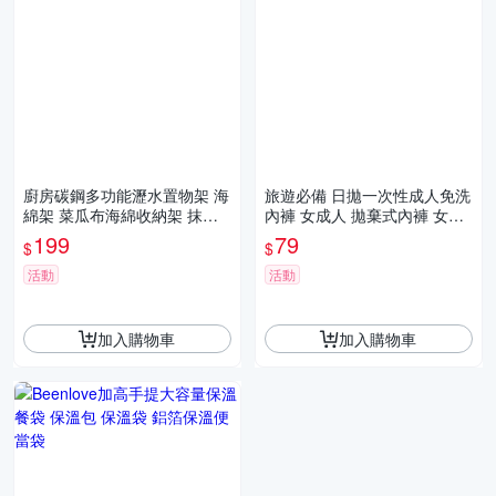
廚房碳鋼多功能瀝水置物架 海
旅遊必備 日拋一次性成人免洗
綿架 菜瓜布海綿收納架 抹布
內褲 女成人 拋棄式內褲 女性
架 水槽整理架
內褲 替換內褲 旅行出差 三角
199
79
$
$
褲
活動
活動
加入購物車
加入購物車