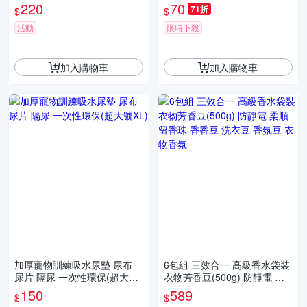
220
70
71折
$
$
活動
限時下殺
加入購物車
加入購物車
加厚寵物訓練吸水尿墊 尿布
6包組 三效合一 高級香水袋裝
尿片 隔尿 一次性環保(超大號
衣物芳香豆(500g) 防靜電 柔
XL)
順 留香珠 香香豆 洗衣豆 香氛
150
589
$
$
豆 衣物香氛