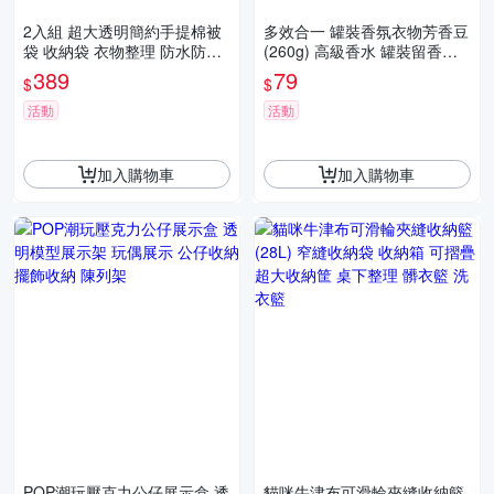
2入組 超大透明簡約手提棉被
多效合一 罐裝香氛衣物芳香豆
袋 收納袋 衣物整理 防水防潮
(260g) 高級香水 罐裝留香珠
可折疊
香香豆 洗衣香香豆 濃縮香氛
389
79
$
$
豆 衣物香氛
活動
活動
加入購物車
加入購物車
POP潮玩壓克力公仔展示盒 透
貓咪牛津布可滑輪夾縫收納籃