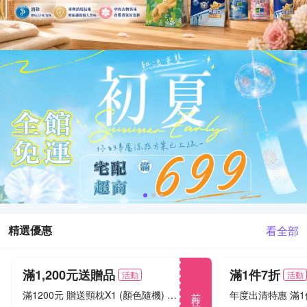
精選優惠
看全部
滿1,200元送贈品
滿1件7折
活動
活動
前往
滿1200元 贈送頸枕X1 (顏色隨機) 送完為止! 保握機會 送完為止! 保握機會 送完為止! 保握機會
年度出清特惠 滿1