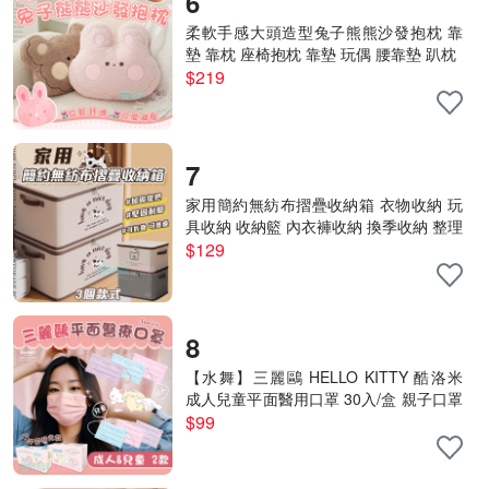
6
柔軟手感大頭造型兔子熊熊沙發抱枕 靠
墊 靠枕 座椅抱枕 靠墊 玩偶 腰靠墊 趴枕
$219
7
家用簡約無紡布摺疊收納箱 衣物收納 玩
具收納 收納籃 內衣褲收納 換季收納 整理
箱 櫥櫃收納
$129
8
【水舞】三麗鷗 HELLO KITTY 酷洛米
成人兒童平面醫用口罩 30入/盒 親子口罩
午茶時光款
$99