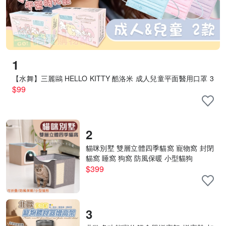
1
【水舞】三麗鷗 HELLO KITTY 酷洛米 成人兒童平面醫用口罩 3
0入/盒 親子口罩 午茶時光款
$99
2
貓咪別墅 雙層立體四季貓窩 寵物窩 封閉
貓窩 睡窩 狗窩 防風保暖 小型貓狗
$399
3