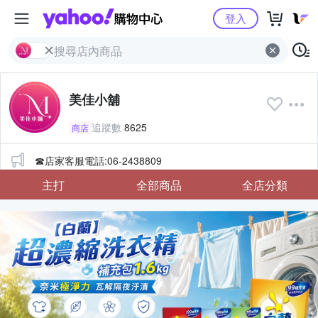
Yahoo購物中心
登入
美佳小舖
追蹤數
8625
商店
公告
☎店家客服電話:06-2438809
主打
全部商品
全店分類