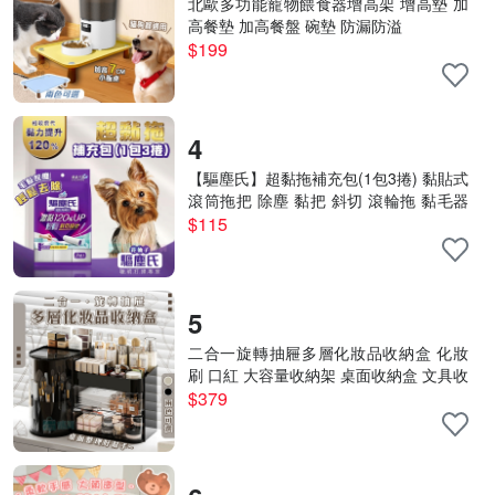
北歐多功能寵物餵食器增高架 增高墊 加
高餐墊 加高餐盤 碗墊 防漏防溢
$199
4
【驅塵氏】超黏拖補充包(1包3捲) 黏貼式
滾筒拖把 除塵 黏把 斜切 滾輪拖 黏毛器
好撕 超強黏力
$115
5
二合一旋轉抽屜多層化妝品收納盒 化妝
刷 口紅 大容量收納架 桌面收納盒 文具收
納
$379