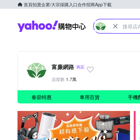
首頁
拍賣
企業/大宗採購入口
合作招商
App下載
Yahoo購物中心
富廉網路
商店
追蹤數
1.7萬
春節特惠
車用百貨
手機