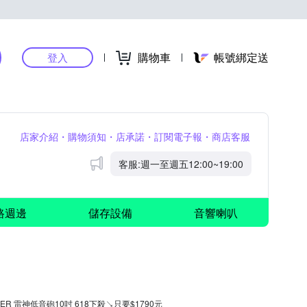
購物車
帳號綁定送
登入
店家介紹
購物須知
店承諾
訂閱電子報
商店客服
公告
客服:週一至週五12:00~19:00
路週邊
儲存設備
音響喇叭
WER 雷神低音砲10吋 618下殺↘只要$1790元