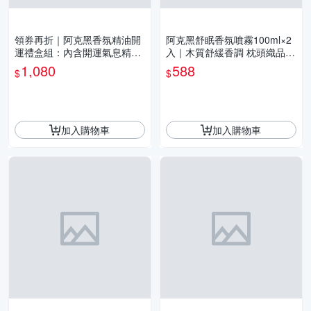
領券再折｜阿克黑香氛精油開
阿克黑舒眠香氛噴霧100ml×2
運禮盒組：內含開運氣息精油
入｜木質舒緩香調 枕頭織品噴
10ml +5色原礦水晶+原木燈座
霧 台灣製 頂級調香 香調任選
1,080
588
$
$
送禮
｜宅配免運
加入購物車
加入購物車