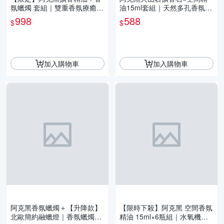
氛蠟燭 套組｜雙重香氛療癒
油15ml套組｜天然多孔香氛石
居家空間｜含6入擴香棒 免運
．淨化空間氣息．居家擺飾香
998
588
$
$
氛組
加入購物車
加入購物車
阿克黑香氛蠟燭＋【升降款】
【限時下殺】阿克黑 空間香氛
北歐簡約融蠟燈｜香氛蠟燭暖
精油 15ml×6瓶組｜水氧機專