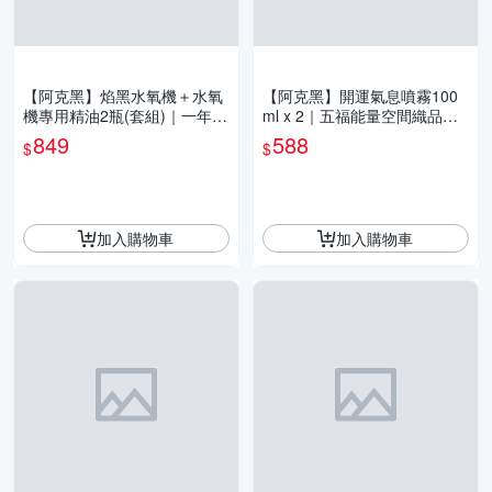
【阿克黑】焰黑水氧機＋水氧
【阿克黑】開運氣息噴霧100
機專用精油2瓶(套組)｜一年保
ml x 2｜五福能量空間織品噴
固・極簡美學・居家擴香首選
霧｜台灣製頂級調香，淨化磁
849
588
$
$
｜免運
場必備
加入購物車
加入購物車