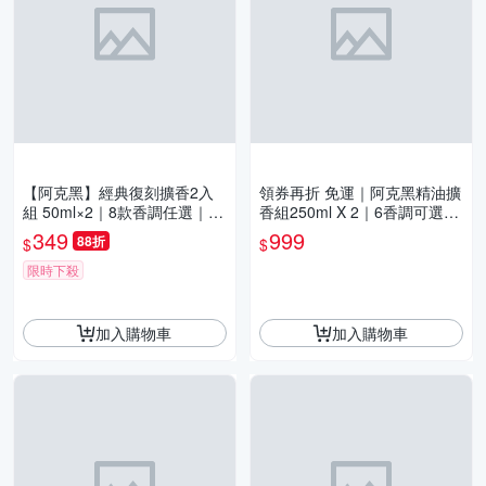
【阿克黑】經典復刻擴香2入
領券再折 免運｜阿克黑精油擴
組 50ml×2｜8款香調任選｜居
香組250ml X 2｜6香調可選．
家擴香・空間香氛・台灣製
居家紓壓木質香｜歐盟 IFRA
349
999
88折
$
$
精油
限時下殺
加入購物車
加入購物車