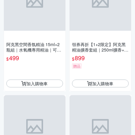
阿克黑空間香氛精油 15ml×2
領券再折【1+2限定】阿克黑
瓶組｜水氧機專用精油｜可加
精油擴香套組｜250ml擴香+3
購水氧機｜擴香石適用 居家必
00ml補充瓶x2｜贈擴香棒 送
499
899
$
$
備香氛
禮首選
贈品
加入購物車
加入購物車