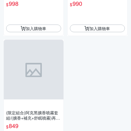
燈組（6香調可任選）限定組
用精油｜可加購水氧機｜擴香
998
990
$
$
免運
石適用
加入購物車
加入購物車
(限定組合)阿克黑擴香噴霧套
組/(擴香+補充+舒眠噴霧)再贈
擴香棒 多款香調可選 台灣製
849
$