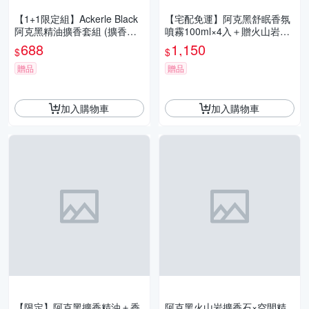
【1+1限定組】Ackerle Black
【宅配免運】阿克黑舒眠香氛
阿克黑精油擴香套組 (擴香精
噴霧100ml×4入＋贈火山岩擴
油250ml+補充瓶300ML 加贈
香石｜木質香氣 枕頭織品噴霧
688
1,150
$
$
擴香棒)
舒眠放鬆
贈品
贈品
加入購物車
加入購物車
【限定】阿克黑擴香精油＋香
阿克黑火山岩擴香石×空間精