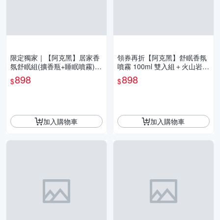
限定獨家｜【阿克黑】居家香
領券再折【阿克黑】舒眠香氛
氛舒眠組(擴香瓶+睡眠噴霧)
噴霧 100ml 雙入組＋火山岩擴
多款香調｜台灣製 療癒舒壓首
香石｜居家擴香 療癒睡眠組合
898
898
$
$
選
加入購物車
加入購物車