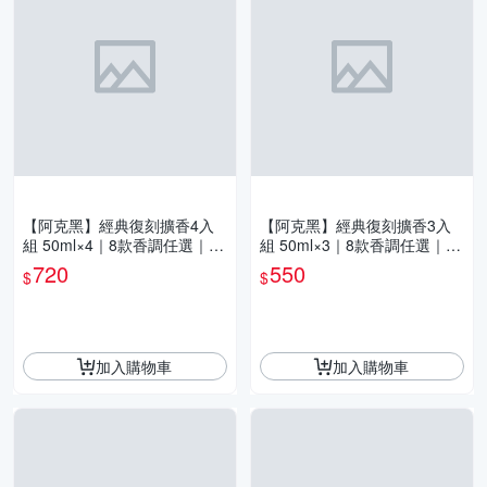
【阿克黑】經典復刻擴香4入
【阿克黑】經典復刻擴香3入
組 50ml×4｜8款香調任選｜居
組 50ml×3｜8款香調任選｜居
家擴香・空間香氛・台灣製
家擴香・空間香氛・台灣製
720
550
$
$
加入購物車
加入購物車