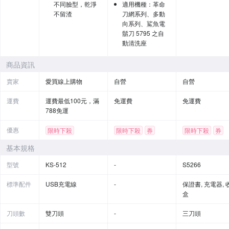
不同臉型，乾淨
適用機種：革命
不留渣
刀網系列、多動
向系列、鯊魚電
鬍刀 5795 之自
動清洗座
商品資訊
賣家
愛買線上購物
自營
自營
運費
運費最低100元，滿
免運費
免運費
788免運
優惠
限時下殺
限時下殺
券
限時下殺
券
基本規格
型號
KS-512
-
S5266
標準配件
USB充電線
-
保證書, 充電器, 
盒
刀頭數
雙刀頭
-
三刀頭