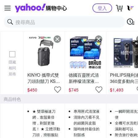
Yahoo購物中心
登入
補貨中
隱藏
相同
規格
KINYO 攜帶式雙
德國百靈匣式清
PHILIPS飛利
刀頭刮鬍刀 KS-
新檸檬清潔液
360度多動向
512【愛買】
CCR2(2盒4入)
頭電動刮鬍刀
$
450
$
745
$
1,493
S5266
商品特色
★ 雙環極速刀
專用匣式清潔液
一觸即開清洗
網，進鬚量倍
清除內刀看不見
便
增，剃鬍更徹
的細菌與皮脂
全機可水洗乾
底！ ★ 立體浮動
隨時維持最佳的
濕剃都可以
刀頭，滑順服貼
刮鬍感
附含旅行收納