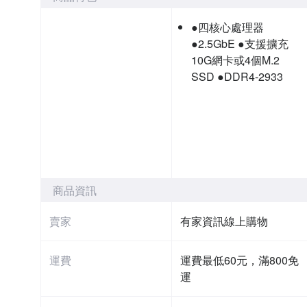
●四核心處理器
●2.5GbE ●支援擴充
10G網卡或4個M.2
SSD ●DDR4-2933
商品資訊
賣家
有家資訊線上購物
運費
運費最低60元，滿800免
運