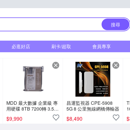
搜尋
必逛好店
刷卡/超取
會員專享
MDD 最大數據 企業級 專
昌運監視器 CPE-5908
T
用硬碟 8TB 7200轉 3.5吋
5G 8 公里無線網橋傳輸器
1
SATA 256MB緩存 4年保
$
9,990
$
8,490
$
固 MDD8TSATA25672E