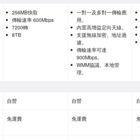
256MB快取
一對一及多對一傳輸應
傳輸速率 600Mbps
用。
7200轉
內置高增益定向天線。
8TB
支援無線加密、地址過
濾。
傳輸速率可達
900Mbps。
WMM協議、本地管
理。
自營
自營
免運費
免運費