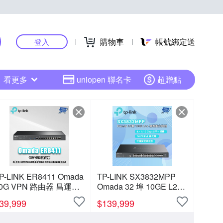
購物車
帳號綁定送
登入
看更多
uniopen 聯名卡
超贈點
P-LINK ER8411 Omada
TP-LINK SX3832MPP
0G VPN 路由器 昌運監
Omada 32 埠 10GE L2+
視器
管理型交換器 (含 24 埠
39,999
$
139,999
PoE++) 昌運監視器