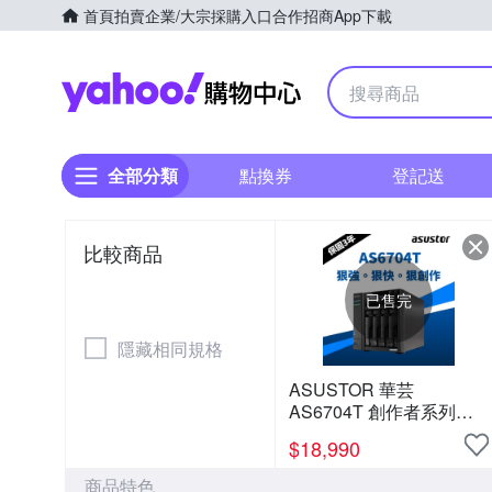
首頁
拍賣
企業/大宗採購入口
合作招商
App下載
Yahoo購物中心
全部分類
點換券
登記送
比較商品
已售完
隱藏相同規格
ASUSTOR 華芸
AS6704T 創作者系列
4Bay NAS網路儲存伺服
$
18,990
器
商品特色