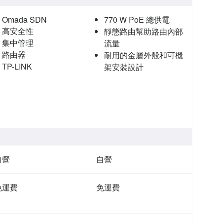
Omada SDN
770 W PoE 總供電
高安全性
靜態路由幫助路由內部
集中管理
流量
路由器
耐用的金屬外殼和可機
TP-LINK
架安裝設計
自營
自營
免運費
免運費