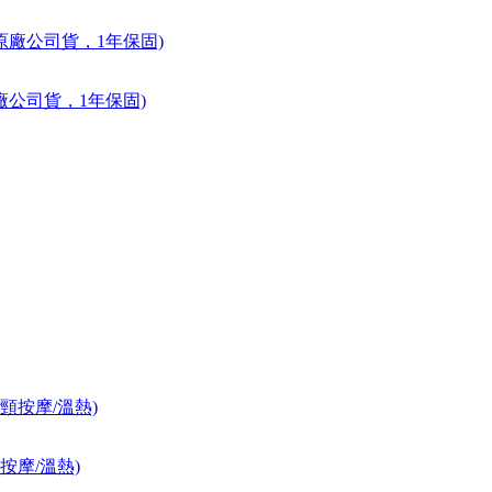
廠公司貨，1年保固)
頸按摩/溫熱)