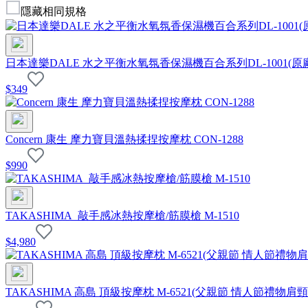
隱藏相同規格
日本達樂DALE 水之平衡水氧氛香保濕機百合系列DL-1001(原
$
349
Concern 康生 摩力寶貝溫熱揉捏按摩枕 CON-1288
$
990
TAKASHIMA_敲手感冰熱按摩槍/筋膜槍 M-1510
$
4,980
TAKASHIMA 高島 頂級按摩枕 M-6521(父親節 情人節禮物肩