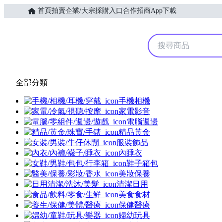
首頁
拍賣
企業/大宗採購入口
合作招商
App下載
Yahoo購物中心
全部分類
手機相機
家電影音
電腦週邊
精品黃金
服裝飾品
內睡衣
鞋子箱包
美妝保養
清潔日用
美食食材
保健醫療
婦幼玩具