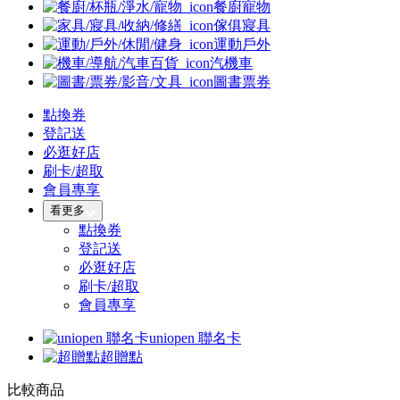
餐廚寵物
傢俱寢具
運動戶外
汽機車
圖書票券
點換券
登記送
必逛好店
刷卡/超取
會員專享
看更多
點換券
登記送
必逛好店
刷卡/超取
會員專享
uniopen 聯名卡
超贈點
比較商品