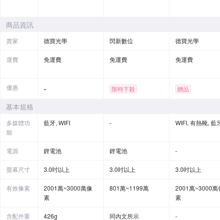
商品資訊
賣家
德寶光學
閃新數位
德寶光學
運費
免運費
免運費
免運費
優惠
-
限時下殺
贈品
基本規格
多媒體功
藍牙, WIFI
-
WIFI, 有熱靴, 藍
能
電源
鋰電池
鋰電池
-
螢幕尺寸
3.0吋以上
3.0吋以上
3.0吋以上
有效像素
2001萬~3000萬像
801萬~1199萬
2001萬~3000萬
素
素
含配件重
426g
同內文所示
-