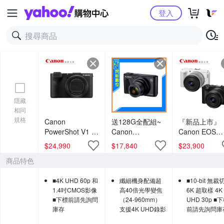
Yahoo購物中心
登入
隱藏
相同
規格
Canon
送128G全配組~
『新品上市』
PowerShot V1 影
Canon
Canon EOS
音相機 台灣佳能
PowerShot
R50V RF-S 14
$
24,990
$
17,840
$
23,900
公司貨
SX740 HS 40倍
30mm F4~6.3 
商品特色
光學變焦 相機
STM PZ 單鏡
(SX740HS,公司
台灣佳能公司
■4K UHD 60p 和
纖細機身配備超
■10-bit 無裁
貨)
VLOG
1.4吋CMOS影像
高40倍光學變焦
6K 超取樣 4K
■下標前請先詢問
（24-960mm）
UHD 30p ■
庫存
支援4K UHD錄影
前請先詢問庫