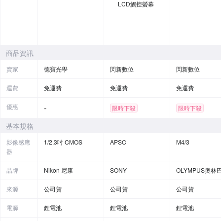
LCD觸控螢幕
商品資訊
賣家
德寶光學
閃新數位
閃新數位
運費
免運費
免運費
免運費
優惠
-
限時下殺
限時下殺
基本規格
影像感應
1/2.3吋 CMOS
APSC
M4/3
器
品牌
Nikon 尼康
SONY
OLYMPUS奧林
來源
公司貨
公司貨
公司貨
電源
鋰電池
鋰電池
鋰電池