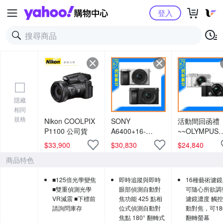
Yahoo購物中心
登入
隱藏
相同
規格
Nikon COOLPIX
SONY
活動間回函禮
P1100 公司貨
A6400+16-
~~OLYMPUS
50mm II APSC
EP7 +14-42m
$
33,900
$
30,830
$
24,840
微單 相機
EZ 單鏡組(E-
商品特色
(A6400K,公司
P7，公司貨)P
貨)2,420 萬像素
■125倍光學變焦
即時追蹤與即時
16種藝術濾
■雙重偵測光學
眼部偵測自動對
可隨心所欲調
VR減震 ■下標前
焦功能 425 點相
濾鏡濃度 觸
請詢問庫存
位式偵測自動對
動對焦，可18
焦點 180° 翻轉式
翻轉螢幕