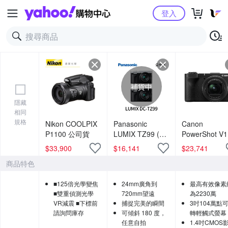
Yahoo購物中心
登入
補貨中
隱藏
相同
規格
Nikon COOLPIX
Panasonic
Canon
P1100 公司貨
LUMIX TZ99 (公
PowerShot V
司貨)
艦級Vlog 影
$
33,900
$
16,141
$
23,741
機 公司貨
商品特色
■125倍光學變焦
24mm廣角到
最高有效像素
■雙重偵測光學
720mm望遠
為2230萬
VR減震 ■下標前
捕捉完美的瞬間
3吋104萬點
請詢問庫存
可傾斜 180 度，
轉輕觸式螢幕
任意自拍
1.4吋CMOS