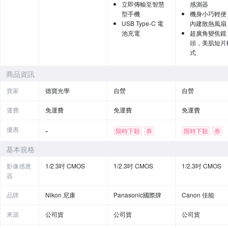
立即傳輸至智慧
感測器
型手機
機身小巧輕便
USB Type-C 電
內建散熱風扇
池充電
超廣角變焦鏡
頭，美肌短片
式
商品資訊
賣家
德寶光學
自營
自營
運費
免運費
免運費
免運費
優惠
-
限時下殺
券
限時下殺
券
基本規格
影像感應
1/2.3吋 CMOS
1/2.3吋 CMOS
1/2.3吋 CMOS
器
品牌
Nikon 尼康
Panasonic國際牌
Canon 佳能
來源
公司貨
公司貨
公司貨