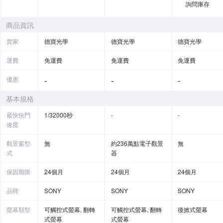
詢問庫存
商品資訊
賣家
德寶光學
德寶光學
德寶光學
運費
免運費
免運費
免運費
優惠
-
-
-
基本規格
最快快門
1/32000秒
-
-
速度
觀景窗型
無
約236萬點電子觀景
無
式
器
保固期限
24個月
24個月
24個月
品牌
SONY
SONY
SONY
螢幕類型
可觸控式螢幕, 翻轉
可觸控式螢幕, 翻轉
後掀式螢幕
式螢幕
式螢幕