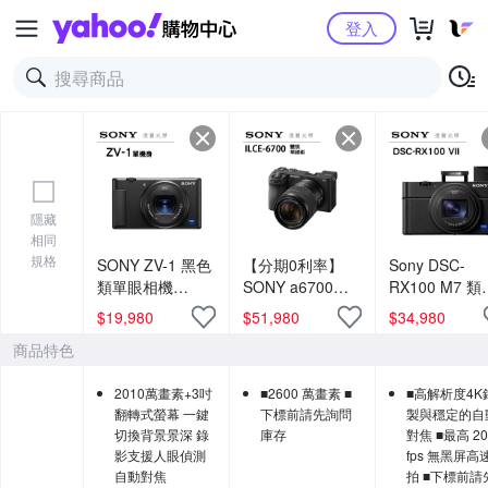
Yahoo購物中心
登入
隱藏
相同
規格
SONY ZV-1 黑色
【分期0利率】
Sony DSC-
類單眼相機
SONY a6700
RX100 M7 類
VLOG 影音創作
BODY+18-135 總
眼相機 總代理
$
19,980
$
51,980
$
34,980
直播 總代理公司
代理公司貨 相機
司貨 VLOG 
商品特色
貨 德寶光學
推薦 德寶光學 索
創作 商品開箱
尼 sony
量首選 旅遊機
2010萬畫素+3吋
■2600 萬畫素 ■
■高解析度4K
德寶光學
翻轉式螢幕 一鍵
下標前請先詢問
製與穩定的自
切換背景景深 錄
庫存
對焦 ■最高 20
影支援人眼偵測
fps 無黑屏高
自動對焦
拍 ■下標前請