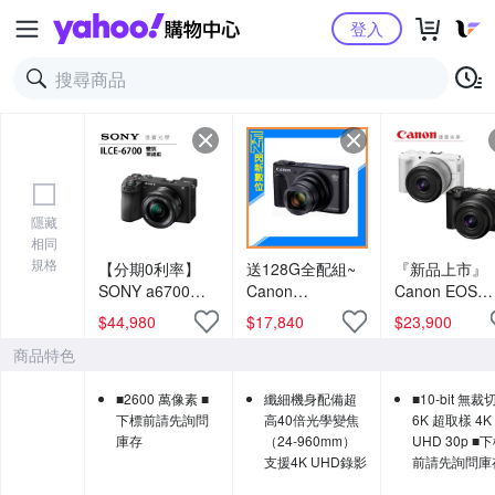
Yahoo購物中心
登入
隱藏
相同
規格
【分期0利率】
送128G全配組~
『新品上市』
SONY a6700
Canon
Canon EOS
BODY+16-50 總
PowerShot
R50V RF-S 14
$
44,980
$
17,840
$
23,900
代理公司貨 相機
SX740 HS 40倍
30mm F4~6.3 
商品特色
推薦 德寶光學 索
光學變焦 相機
STM PZ 單鏡
尼 sony
(SX740HS,公司
台灣佳能公司
■2600 萬像素 ■
纖細機身配備超
■10-bit 無裁
貨)
VLOG
下標前請先詢問
高40倍光學變焦
6K 超取樣 4K
庫存
（24-960mm）
UHD 30p ■
支援4K UHD錄影
前請先詢問庫