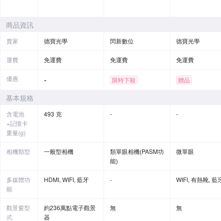
商品資訊
賣家
德寶光學
閃新數位
德寶光學
運費
免運費
免運費
免運費
優惠
-
限時下殺
贈品
基本規格
含電池
493 克
-
-
+記憶卡
重量(g)
相機類型
一般型相機
類單眼相機(PASM功
微單眼
能)
多媒體功
HDMI, WIFI, 藍牙
-
WIFI, 有熱靴, 藍
能
觀景窗型
約236萬點電子觀景
無
無
式
器