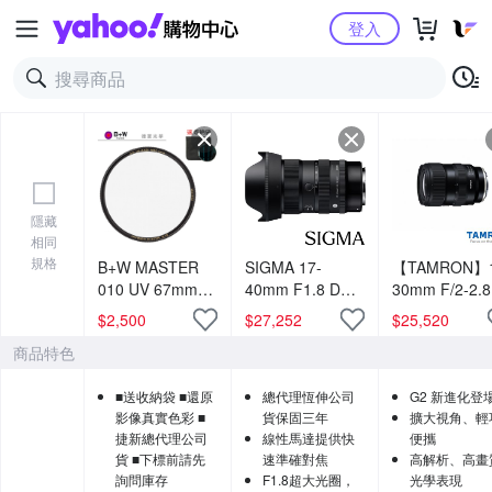
Yahoo購物中心
登入
隱藏
相同
規格
B+W MASTER
SIGMA 17-
【TAMRON】1
010 UV 67mm
40mm F1.8 DC
30mm F/2-2.8
MRC Nano 超薄
Art (公司貨) 廣角
DiIII VXD G2
$
2,500
$
27,252
$
25,520
奈米鍍膜保護鏡
變焦鏡頭 旅遊鏡
(A064) 公司貨
商品特色
捷新公司貨 送收
APS-C 無反微單
納袋 風景攝影首
眼鏡頭
■送收納袋 ■還原
總代理恆伸公司
G2 新進化登
選
影像真實色彩 ■
貨保固三年
擴大視角、輕
捷新總代理公司
線性馬達提供快
便攜
貨 ■下標前請先
速準確對焦
高解析、高畫
詢問庫存
F1.8超大光圈，
光學表現