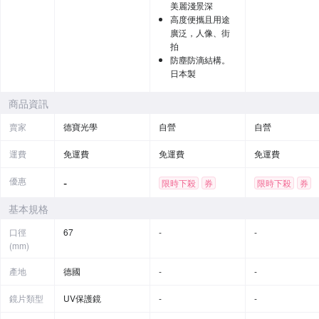
美麗淺景深
高度便攜且用途
廣泛，人像、街
拍
防塵防滴結構。
日本製
商品資訊
賣家
德寶光學
自營
自營
運費
免運費
免運費
免運費
優惠
-
限時下殺
券
限時下殺
券
基本規格
口徑
67
-
-
(mm)
產地
德國
-
-
鏡片類型
UV保護鏡
-
-