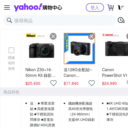
Yahoo購物中心
登入
隱藏
相同
規格
Nikon Z30+16-
送128G全配組~
Canon
50mm Kit 錄影
Canon
PowerShot V
入門首選 總代理
PowerShot
音相機 台灣佳
$
25,400
$
17,840
$
24,990
公司貨
SX740 HS 40倍
公司貨
商品特色
光學變焦 相機
(SX740HS,公司
送： ■ 專業清潔
纖細機身配備超
■4K UHD 60
貨)
組 ■ 高硬度保護
高40倍光學變焦
1.4吋CMOS
貼 ■下標前請詢
（24-960mm）
■下標前請先
問庫存 ■原電加
支援4K UHD錄影
庫存
購價$1400(原價