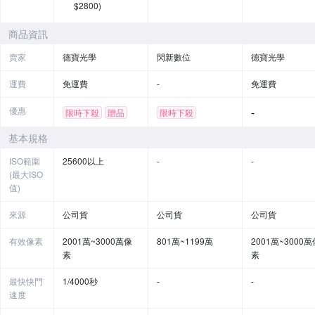
$2800)
商品資訊
賣家
德寶光學
閃新數位
德寶光學
運費
免運費
-
免運費
優惠
-
限時下殺
贈品
限時下殺
基本規格
ISO範圍
25600以上
-
-
(最大ISO
值)
來源
公司貨
公司貨
公司貨
有效像素
2001萬~3000萬像
801萬~1199萬
2001萬~3000萬
素
素
最快快門
1/4000秒
-
-
速度