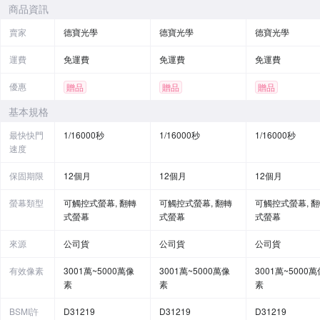
商品資訊
賣家
德寶光學
德寶光學
德寶光學
運費
免運費
免運費
免運費
優惠
贈品
贈品
贈品
基本規格
最快快門
1/16000秒
1/16000秒
1/16000秒
速度
保固期限
12個月
12個月
12個月
螢幕類型
可觸控式螢幕, 翻轉
可觸控式螢幕, 翻轉
可觸控式螢幕, 
式螢幕
式螢幕
式螢幕
來源
公司貨
公司貨
公司貨
有效像素
3001萬~5000萬像
3001萬~5000萬像
3001萬~5000萬
素
素
素
BSMI許
D31219
D31219
D31219