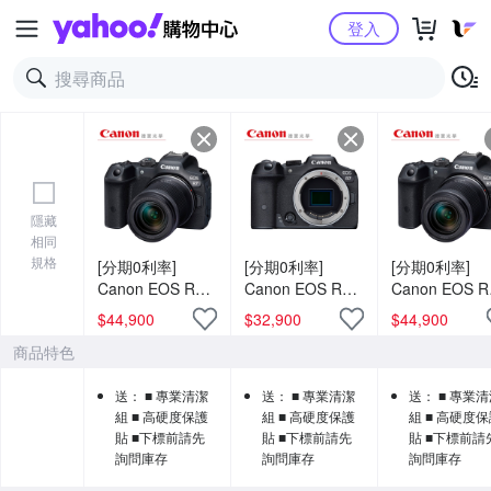
Yahoo購物中心
登入
隱藏
相同
規格
[分期0利率]
[分期0利率]
[分期0利率]
Canon EOS R7 +
Canon EOS R7
Canon EOS R
RF-S 18-150mm
單機身 台灣佳能
RF-S 18-150
$
44,900
$
32,900
$
44,900
KIT組 台灣佳能
公司貨
KIT組 台灣佳
商品特色
公司貨
公司貨
送： ■ 專業清潔
送： ■ 專業清潔
送： ■ 專業
組 ■ 高硬度保護
組 ■ 高硬度保護
組 ■ 高硬度
貼 ■下標前請先
貼 ■下標前請先
貼 ■下標前請
詢問庫存
詢問庫存
詢問庫存