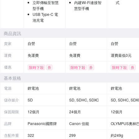
立即傳輸至智慧
內建Wi-Fi連接智
式
型手機
慧型手機
USB Type-C 電
池充電
商品資訊
賣家
自營
自營
自營
運費
免運費
免運費
運費最低0元
優惠
限時下殺
券
限時下殺
券
限時下殺
券
贈品
基本規格
電源
鋰電池
鋰電池
鋰電池
儲存媒介
SD
SD, SDHC, SDXC
SD, SDHC, SDX
保固期限
12個月
24個月
12個月
品牌
Panasonic國際牌
Canon 佳能
OLYMPUS奧林
含配件重
322
299
約249g