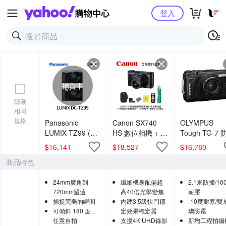
Yahoo購物中心
登入
補貨中
隱藏
相同
規格
Panasonic
Canon SX740
OLYMPUS
LUMIX TZ99 (公
HS 數位相機 + 膠
Tough TG-7
司貨)
囊清潔組 + 水晶
相機 公司貨
$
16,141
$
18,527
$
16,780
保護鏡 + 相機魔
商品特色
毯 + 副廠電池 +
128G記憶卡 + 相
24mm廣角到
纖細機身配備超
2.1米防撞/100
機包 (公司貨)
720mm望遠
高40倍光學變焦
耐壓
捕捉完美的瞬間
內建3.5級快門穩
-10度耐寒/雙
可傾斜 180 度，
定效果穩定器
璃防霧
任意自拍
支援4K UHD錄影
新增工程拍攝