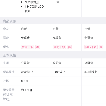
先拍後對焦
式
1840萬點 LCD
螢幕
商品資訊
賣家
自營
自營
自營
運費
免運費
免運費
免運費
優惠
限時下殺
券
限時下殺
券
限時下殺
券
贈品
基本規格
來源
公司貨
公司貨
公司貨
螢幕尺寸
3.0吋以上
3.0吋以上
3.0吋以上
片幅
M 4/3
-
-
機身重量
約 478 g
-
-
(不含電
池)(g)