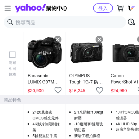
Yahoo購物中心
登入
補貨中
隱藏
相同
規格
Panasonic
OLYMPUS
Canon
LUMIX G97M
Tough TG-7 防水
PowerShot V
DC-G97M G97
相機 公司貨
艦級Vlog 影
$
20,900
$
16,245
$
24,990
單機身 + 12-
機 公司貨
商品特色
60mm 變焦鏡組
公司貨
2420萬畫素
2.1米防撞/100kgf
1.4吋CMOS
CMOS感光元件
耐壓
感測器
4K影片無限制錄
-10度耐寒/雙層玻
4K UHD 60p
超廣角變焦鏡
製
璃防霧
5軸雙重防手震
新增工程拍攝模