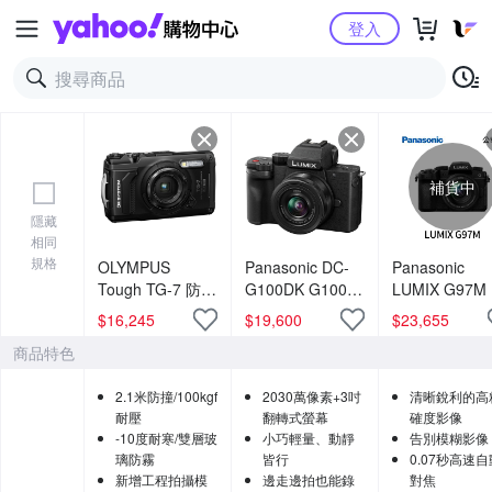
Yahoo購物中心
登入
補貨中
隱藏
相同
規格
OLYMPUS
Panasonic DC-
Panasonic
Tough TG-7 防水
G100DK G100D
LUMIX G97M
相機 公司貨
+ 12-32mm 變焦
司貨)
$
16,245
$
19,600
$
23,655
鏡組 公司貨
商品特色
2.1米防撞/100kgf
2030萬像素+3吋
清晰銳利的高
耐壓
翻轉式螢幕
確度影像
-10度耐寒/雙層玻
小巧輕量、動靜
告別模糊影像
璃防霧
皆行
0.07秒高速自
新增工程拍攝模
邊走邊拍也能錄
對焦