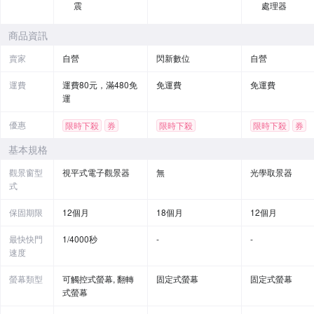
震
處理器
商品資訊
賣家
自營
閃新數位
自營
運費
運費80元，滿480免
免運費
免運費
運
優惠
限時下殺
券
限時下殺
限時下殺
券
贈品
基本規格
觀景窗型
視平式電子觀景器
無
光學取景器
式
保固期限
12個月
18個月
12個月
最快快門
1/4000秒
-
-
速度
螢幕類型
可觸控式螢幕, 翻轉
固定式螢幕
固定式螢幕
式螢幕