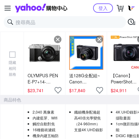
Yahoo購物中心
登入
隱藏
相同
規格
OLYMPUS PEN
送128G全配組~
【Canon】
E-P7+14-
Canon
PowerShot
42mmF3.5-5.6
PowerShot
SX740 HS 40
$
23,741
$
17,840
$
24,911
鏡頭組 (公司貨)
SX740 HS 40倍
光學變焦4K數
商品特色
光學變焦 相機
相機 (中文平輸
(SX740HS,公司
2,040 萬像素
纖細機身配備超
4K UHD錄影/
貨)
內建藍芽、Wifi
高40倍光學變焦
擷取畫面
觸控自動對焦
（24-960mm）
1cm微距拍攝
16種藝術濾鏡
支援4K UHD錄影
能
機身內建五軸防
DIGIC 8數位