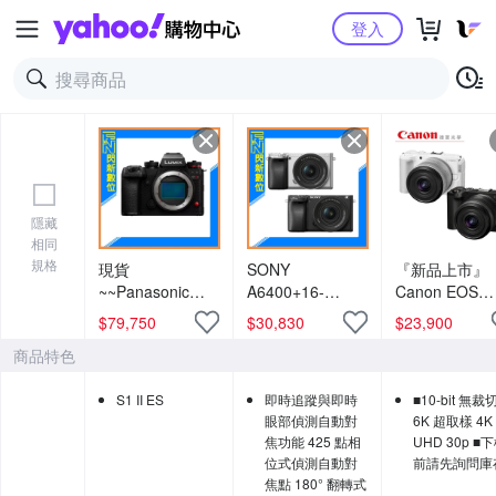
Yahoo購物中心
登入
隱藏
相同
規格
現貨
SONY
『新品上市』
~~Panasonic
A6400+16-
Canon EOS
Lumix S1M2ES
50mm II APSC
R50V RF-S 14
$
79,750
$
30,830
$
23,900
單機身(公司
微單 相機
30mm F4~6.3 
商品特色
貨)S1 II ES
(A6400K,公司
STM PZ 單鏡
貨)2,420 萬像素
台灣佳能公司
S1 II ES
即時追蹤與即時
■10-bit 無裁
VLOG
眼部偵測自動對
6K 超取樣 4K
焦功能 425 點相
UHD 30p ■
位式偵測自動對
前請先詢問庫
焦點 180° 翻轉式