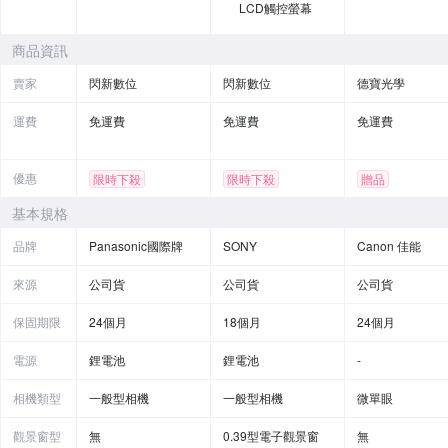
LCD觸控螢幕
商品資訊
賣家
閃新數位
閃新數位
德寶光學
運費
免運費
免運費
免運費
優惠
限時下殺
限時下殺
贈品
基本規格
品牌
Panasonic國際牌
SONY
Canon 佳能
來源
公司貨
公司貨
公司貨
保固期限
24個月
18個月
24個月
電源
鋰電池
鋰電池
-
相機類型
一般型相機
一般型相機
微單眼
觀景窗型
無
0.39型電子觀景窗
無