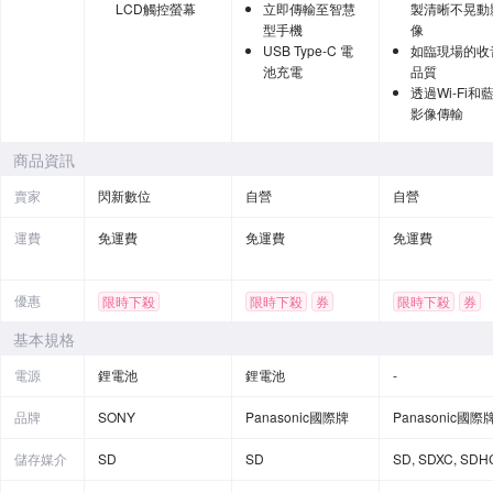
LCD觸控螢幕
立即傳輸至智慧
製清晰不晃動
型手機
像
USB Type-C 電
如臨現場的收
池充電
品質
透過Wi-Fi和
影像傳輸
商品資訊
賣家
閃新數位
自營
自營
運費
免運費
免運費
免運費
優惠
限時下殺
限時下殺
券
限時下殺
券
贈品
基本規格
電源
鋰電池
鋰電池
-
品牌
SONY
Panasonic國際牌
Panasonic國際
儲存媒介
SD
SD
SD, SDXC, SDH