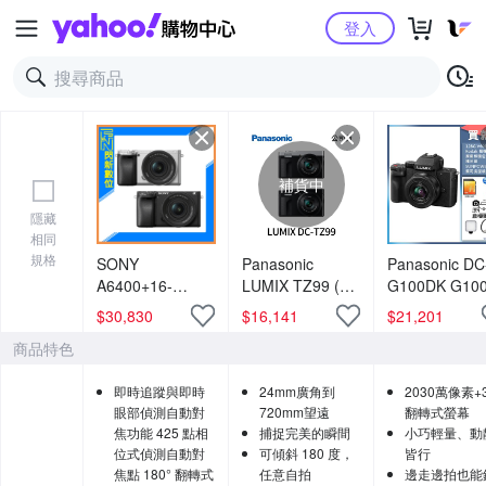
Yahoo購物中心
登入
補貨中
隱藏
相同
規格
SONY
Panasonic
Panasonic DC
A6400+16-
LUMIX TZ99 (公
G100DK G10
50mm II APSC
司貨)
+ 12-32mm 
$
30,830
$
16,141
$
21,201
微單 相機
鏡組 公司貨
商品特色
(A6400K,公司
貨)2,420 萬像素
即時追蹤與即時
24mm廣角到
2030萬像素+
眼部偵測自動對
720mm望遠
翻轉式螢幕
焦功能 425 點相
捕捉完美的瞬間
小巧輕量、動
位式偵測自動對
可傾斜 180 度，
皆行
焦點 180° 翻轉式
任意自拍
邊走邊拍也能