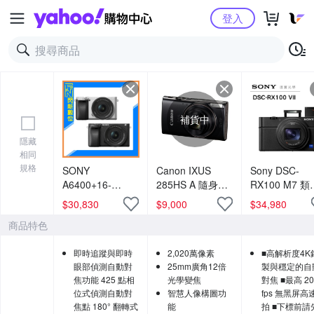
Yahoo購物中心
登入
補貨中
隱藏
相同
規格
SONY
Canon IXUS
Sony DSC-
A6400+16-
285HS A 隨身數
RX100 M7 類
50mm II APSC
位相機(公司貨)
眼相機 總代理
$
30,830
$
9,000
$
34,980
微單 相機
司貨 VLOG 
商品特色
(A6400K,公司
創作 商品開箱
貨)2,420 萬像素
量首選 旅遊機
即時追蹤與即時
2,020萬像素
■高解析度4K
德寶光學
眼部偵測自動對
25mm廣角12倍
製與穩定的自
焦功能 425 點相
光學變焦
對焦 ■最高 20
位式偵測自動對
智慧人像構圖功
fps 無黑屏高
焦點 180° 翻轉式
能
拍 ■下標前請