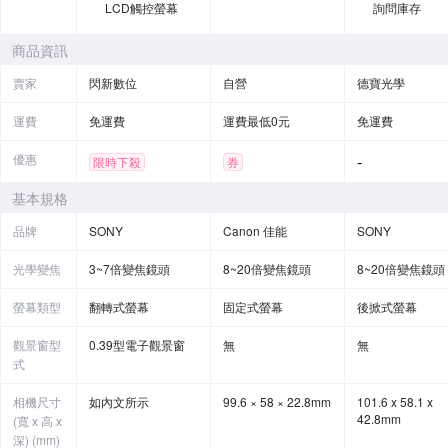
LCD觸控螢幕
詢問庫存
商品資訊
賣家
閃新數位
自營
德寶光學
運費
免運費
運費最低0元
免運費
優惠
-
限時下殺
券
基本規格
品牌
SONY
Canon 佳能
SONY
光學變焦
3~7倍變焦鏡頭
8~20倍變焦鏡頭
8~20倍變焦鏡頭
螢幕類型
翻轉式螢幕
固定式螢幕
後掀式螢幕
觀景窗型
0.39型電子觀景窗
無
無
式
相機尺寸
如內文所示
99.6 × 58 × 22.8mm
101.6 x 58.1 x
42.8mm
(寬 x 高 x
深) (mm)